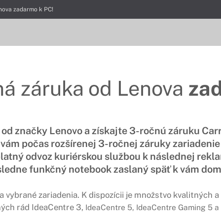
nova zadarmo k PC!
ná záruka od Lenova
za
č od značky Lenovo a získajte 3-ročnú záruku Carr
 vám počas rozšírenej 3-ročnej záruky zariadenie
latný odvoz kuriérskou službou k následnej rekla
ledne funkčný notebook zaslaný späť k vám do
a vybrané zariadenia. K dispozícii je množstvo kvalitných 
ých rád IdeaCentre 3,
IdeaCentre 5, IdeaCentre Gaming 5 a