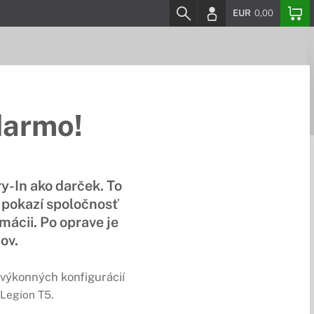
EUR
0,00
darmo!
y-In ako darček. To
 pokazí spoločnosť
mácii. Po oprave je
mov.
a výkonných konfigurácií
.
 Legion T5