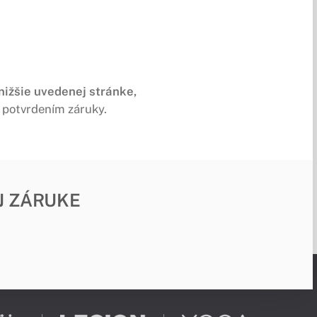
nižšie uvedenej stránke,
 s potvrdením záruky.
J ZÁRUKE