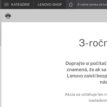
KATEGÓRIE
LENOVO-SHOP
3-ročná záruka od Le
3-roč
Doprajte si počíta
znamená, že ak sa
Lenovo zaistí bezp
nás
Akcia sa vzťahuje len n
nasledovn