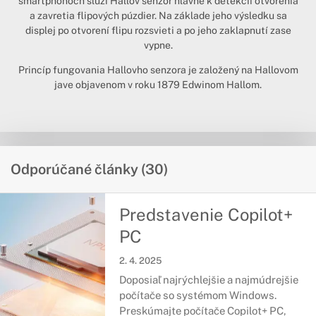
smartphonoch slúži Hallov senzor hlavne k detekcii otvorenia
a zavretia flipových púzdier. Na základe jeho výsledku sa
displej po otvorení flipu rozsvieti a po jeho zaklapnutí zase
vypne.
Princíp fungovania Hallovho senzora je založený na Hallovom
jave objavenom v roku 1879 Edwinom Hallom.
Odporúčané články (30)
Predstavenie Copilot+
PC
2. 4. 2025
Doposiaľ najrýchlejšie a najmúdrejšie
počítače so systémom Windows.
Preskúmajte počítače Copilot+ PC,