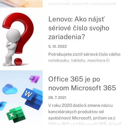
novú triedu stolných a prenosných
počítačov s podporou umelej
inteligencie.
Lenovo: Ako nájsť
sériové číslo svojho
zariadenia?
5. 10. 2022
Potrebujete zistiť sériové číslo vášho
notebooku, tabletu, monitora či
počítača a neviete ako na to?
Nasledujúci návod vám poskytne
Office 365 je po
stručnú radu ako ho objaviť priamo na
zariadení.
novom Microsoft 365
26. 7. 2021
V roku 2020 došlo k zmene názvu
kancelárskych produktov od
spoločnosti Microsoft, pričom sa z
Office 365 stal Microsoft 365. Aj keď