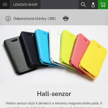
LENOVO-SHOP
Odporúčané články
(
30
)
Hall-senzor
Hallov senzor slúži k detekcii a meraniu magnetického poľa. V