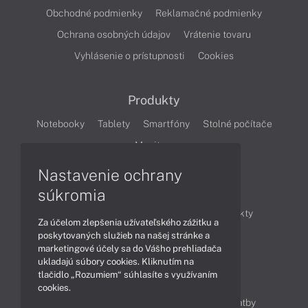
Obchodné podmienky
Reklamačné podmienky
Ochrana osobných údajov
Vrátenie tovaru
Vyhlásenie o prístupnosti
Cookies
Produkty
Notebooky
Tablety
Smartfóny
Stolné počítače
Monitory
Nastavenie ochrany
Články
súkromia
Obchodné informácie
Novinky
Produkty
Za účelom zlepšenia užívateľského zážitku a
Technológie
Videá
poskytovaných služieb na našej stránke a
marketingové účely sa do Vášho prehliadača
ukladajú súbory cookies. Kliknutím na
tlačidlo „Rozumiem“ súhlasíte s využívaním
Obsah
cookies.
Ako nakupovať
Možnosti doručenia a platby