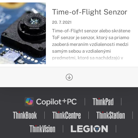
sa zmena javí trošku neprehľadne,
predplatné balíky zostávajú stále
Time-of-Flight Senzor
rovnaké.
20. 7. 2021
Time-of-Flight senzor alebo skrátene
ToF senzor je senzor, ktorý sa priamo
zaoberá meraním vzdialenosti medzi
samým sebou a vzdialenými
predmetmi, ktoré sa nachádzajú v
uhle jeho záberu.