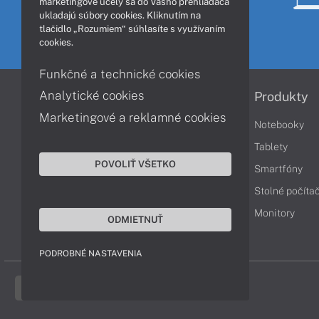
marketingové účely sa do Vášho prehliadača
ukladajú súbory cookies. Kliknutím na
tlačidlo „Rozumiem“ súhlasíte s využívaním
cookies.
Funkčné a technické cookies
Analytické cookies
Informácie
Produkty
Marketingové a reklamné cookies
Obchodné podmienky
Notebooky
Reklamačné podmienky
Tablety
POVOLIŤ VŠETKO
Ochrana osobných údajov
Smartfóny
Vrátenie tovaru
Stolné počíta
Vyhlásenie o prístupnosti
Monitory
ODMIETNUŤ
Cookies
PODROBNÉ NASTAVENIA