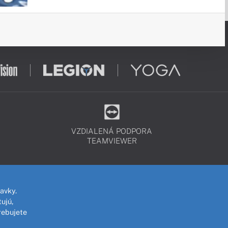
VZDIALENÁ PODPORA
TEAMVIEWER
avky.
ujú,
rebujete