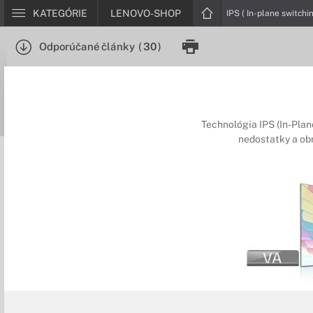
KATEGÓRIE
LENOVO-SHOP
IPS ( In-plane switchi
Odporúčané články
(
30
)
Technológia IPS (In-Plane
nedostatky a obm