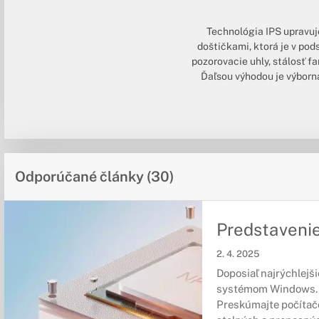
Technológia IPS upravuj
doštičkami, ktorá je v po
pozorovacie uhly, stálosť f
Ďaľsou výhodou je výborná
Odporúčané články (30)
Predstavenie
2. 4. 2025
Doposiaľ najrýchlejši
systémom Windows.
Preskúmajte počítače