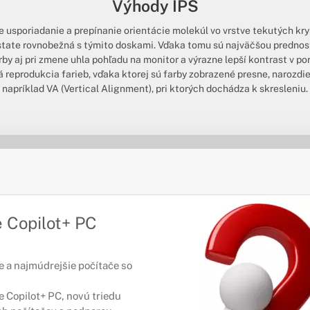
Výhody IPS
e usporiadanie a prepínanie orientácie molekúl vo vrstve tekutých kr
dstate rovnobežná s týmito doskami. Vďaka tomu sú najväčšou prednos
arby aj pri zmene uhla pohľadu na monitor a výrazne lepší kontrast v 
 reprodukcia farieb, vďaka ktorej sú farby zobrazené presne, narozdie
napríklad VA (Vertical Alignment), pri ktorých dochádza k skresleniu.
 Copilot+ PC
e a najmúdrejšie počítače so
 Copilot+ PC, novú triedu