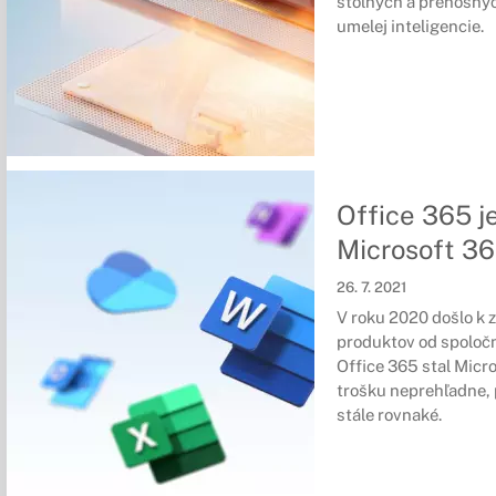
stolných a prenosný
umelej inteligencie.
Office 365 j
Microsoft 3
26. 7. 2021
V roku 2020 došlo k
produktov od spoločn
Office 365 stal Micro
trošku neprehľadne, 
stále rovnaké.