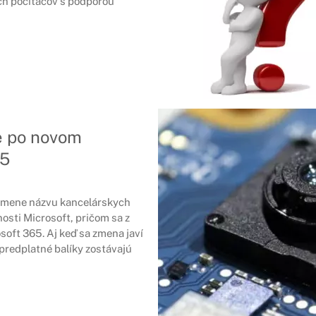
ch počítačov s podporou
e po novom
65
 zmene názvu kancelárskych
osti Microsoft, pričom sa z
soft 365. Aj keď sa zmena javí
predplatné balíky zostávajú