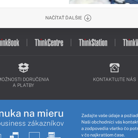
NAČÍTAŤ ĎALŠIE
MOŽNOSTI DORUČENIA
KONTAKTUJTE NÁS
A PLATBY
nuka na mieru
Zadajte vaše údaje a požiad
business zákazníkov
Naši obchodníci vás kontakt
a zodpovedia všetko čo pot
v čo najkratšom čase.