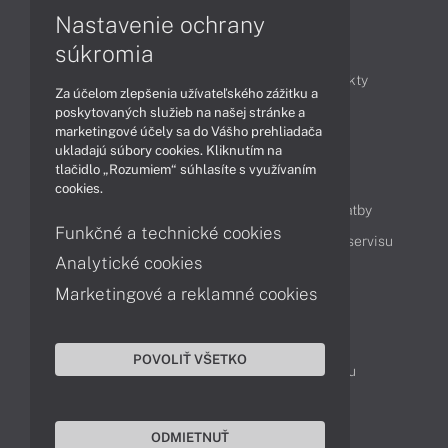
Nastavenie ochrany
Články
súkromia
Obchodné informácie
Novinky
Produkty
Za účelom zlepšenia užívateľského zážitku a
Technológie
Videá
poskytovaných služieb na našej stránke a
marketingové účely sa do Vášho prehliadača
ukladajú súbory cookies. Kliknutím na
tlačidlo „Rozumiem“ súhlasíte s využívaním
Obsah
cookies.
Ako nakupovať
Možnosti doručenia a platby
Funkčné a technické cookies
Podpora a servis
Servisné služby
Cenník servisu
Analytické cookies
Marketingové a reklamné cookies
Kontakty
043 4224 771
Obchodné oddelenie
POVOLIŤ VŠETKO
Servisné oddelenie
Reklamácia tovaru
TeamViewer (vzdialená podpora)
ODMIETNUŤ