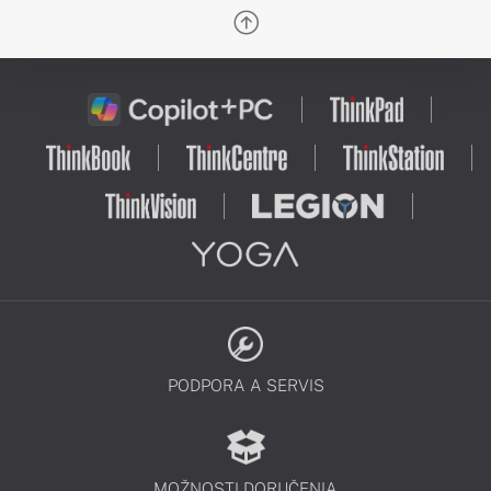
Windows 11, vylepšenými perifériami,
softvérom a službami, ktoré
optimalizujú výkon, teplotu, grafiku a
výhody umelej inteligencie pre úplne
slobodné nastavenie dokonalého
systému pre akúkoľvek hru.
PODPORA A SERVIS
MOŽNOSTI DORUČENIA