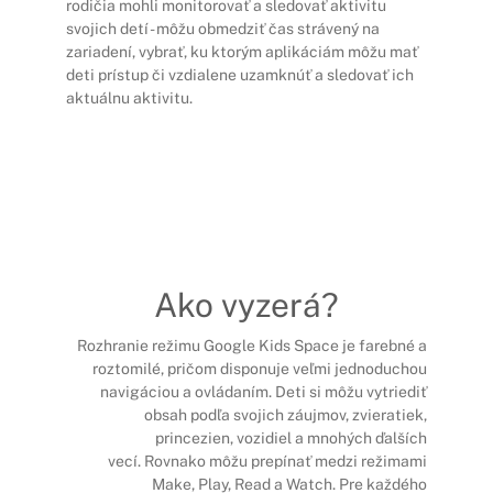
rodičia mohli monitorovať a sledovať aktivitu
svojich detí - môžu obmedziť čas strávený na
zariadení, vybrať, ku ktorým aplikáciám môžu mať
deti prístup či vzdialene uzamknúť a sledovať ich
aktuálnu aktivitu.
Ako vyzerá?
Rozhranie režimu Google Kids Space je farebné a
roztomilé, pričom disponuje veľmi jednoduchou
navigáciou a ovládaním. Deti si môžu vytriediť
obsah podľa svojich záujmov, zvieratiek,
princezien, vozidiel a mnohých ďalších
vecí. Rovnako môžu prepínať medzi režimami
Make, Play, Read a Watch. Pre každého