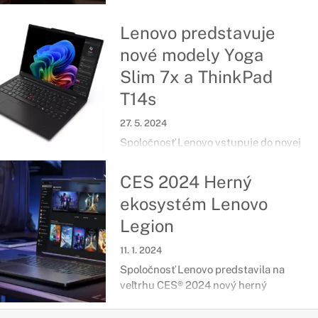
mobilnú pracovnú stanicu ThinkPad
P1 Gen 7 pripravenú na umelú
Lenovo predstavuje
inteligenciu.
nové modely Yoga
Slim 7x a ThinkPad
T14s
27. 5. 2024
Spoločnosť Lenovo vstupuje do novej
éry počítačov s umelou inteligenciou
a technológiou Copilot.
CES 2024 Herný
ekosystém Lenovo
Legion
11. 1. 2024
Spoločnosť Lenovo predstavila na
veľtrhu CES® 2024 nový herný
ekosystém so zariadeniami
založenými na systéme Microsoft