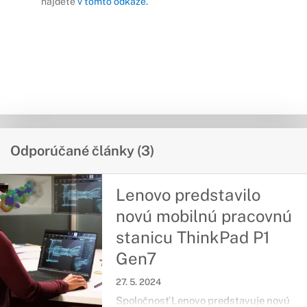
nájdete
v tomto odkaze.
Odporúčané články (3)
Lenovo predstavilo
novú mobilnú pracovnú
stanicu ThinkPad P1
Gen7
27. 5. 2024
Spoločnosť Lenovo predstavuje novú