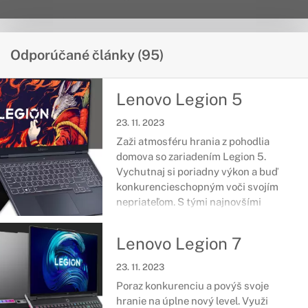
Odporúčané články (95)
Lenovo Legion 5
23. 11. 2023
Zaži atmosféru hrania z pohodlia
domova so zariadením Legion 5.
Vychutnaj si poriadny výkon a buď
konkurencieschopným voči svojím
nepriateľom. S tými najnovšími
komponentmi budeš nielen nadmieru
spokojný, ale rovnako získaš parťáka,
Lenovo Legion 7
ktorý s tebou prežije deň v škole či v
práci.
23. 11. 2023
Poraz konkurenciu a povýš svoje
hranie na úplne nový level. Využi