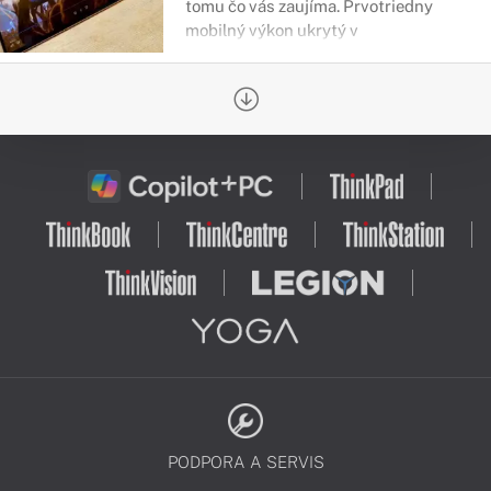
tomu čo vás zaujíma. Prvotriedny
mobilný výkon ukrytý v
konvertibilných šasi sa prispôsobí
hocičomu čo vyžadujete a riešenie
každodenných povinností a úloh sa
stane pohodlnejšou záležitosťou.
PODPORA A SERVIS