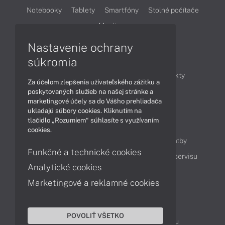
Notebooky
Tablety
Smartfóny
Stolné počítače
Monitory
Nastavenie ochrany
Články
súkromia
Obchodné informácie
Novinky
Produkty
Za účelom zlepšenia užívateľského zážitku a
Technológie
Videá
poskytovaných služieb na našej stránke a
marketingové účely sa do Vášho prehliadača
ukladajú súbory cookies. Kliknutím na
tlačidlo „Rozumiem“ súhlasíte s využívaním
Obsah
cookies.
Ako nakupovať
Možnosti doručenia a platby
Funkčné a technické cookies
Podpora a servis
Servisné služby
Cenník servisu
Analytické cookies
Marketingové a reklamné cookies
Kontakty
043 4224 771
Obchodné oddelenie
POVOLIŤ VŠETKO
Servisné oddelenie
Reklamácia tovaru