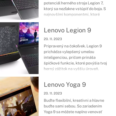
potenciál herného stroja Legion 7,
ktorý sa nezľakne vstúpiť do boja. S
najnovšími komponentmi, ktoré
aktuálne na trhu sú, budeš mať
možnosť byť konkurencieschopným
Lenovo Legion 9
voči tým najťažším súperom.
20. 11. 2023
Pripravený na čokoľvek. Legion 9
prichádza vylepšený umelou
inteligenciou, pričom prináša
špičkové funkcie, ktoré povýšia tvoj
herný zážitok na vyššiu úroveň.
Vyhrávaj bitky, eliminuj nepriateľov a
buď jednotkou v titule, ktorý si zvolíš.
Lenovo Yoga 9
Už ti nič nestojí v ceste.
20. 11. 2023
Buďte flexibilní, kreatívni a hlavne
buďte sami sebou. So zariadením
Yoga 9 sa môžete naplno venovať