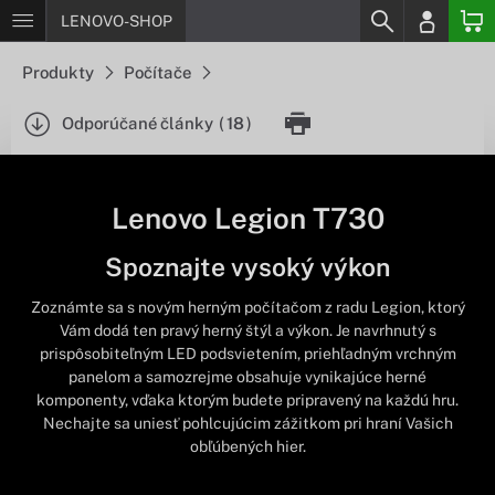
LENOVO-SHOP
Produkty
Počítače
Odporúčané články
(
18
)
Lenovo Legion T730
Spoznajte vysoký výkon
Zoznámte sa s novým herným počítačom z radu Legion, ktorý
Vám dodá ten pravý herný štýl a výkon. Je navrhnutý s
prispôsobiteľným LED podsvietením, priehľadným vrchným
panelom a samozrejme obsahuje vynikajúce herné
komponenty, vďaka ktorým budete pripravený na každú hru.
Nechajte sa uniesť pohlcujúcim zážitkom pri hraní Vašich
obľúbených hier.