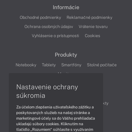
Informácie
Obchodné podmienky
Reklamačné podmienky
Ochrana osobných údajov
Vrátenie tovaru
Vyhlásenie o prístupnosti
Cookies
Produkty
Notebooky
Tablety
Smartfóny
Stolné počítače
Monitory
Nastavenie ochrany
Články
súkromia
Obchodné informácie
Novinky
Produkty
Za účelom zlepšenia užívateľského zážitku a
Technológie
Videá
poskytovaných služieb na našej stránke a
marketingové účely sa do Vášho prehliadača
ukladajú súbory cookies. Kliknutím na
tlačidlo „Rozumiem“ súhlasíte s využívaním
Obsah