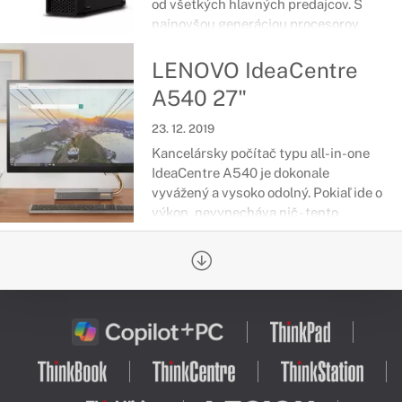
od všetkých hlavných predajcov. S
najnovšou generáciou procesorov
Intel®, možnosťou pamäte Intel®
Optane™, grafikou NVIDIA® Quadro®
LENOVO IdeaCentre
a podporou až 6 nezávislých displejov.
A540 27"
23. 12. 2019
Kancelársky počítač typu all-in-one
IdeaCentre A540 je dokonale
vyvážený a vysoko odolný. Pokiaľ ide o
výkon, nevynecháva nič - tento
počítač typu all-in-one je vítaný
doplnok do akéhokoľvek domova
alebo podnikania.