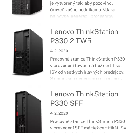
je vytvorený tak, aby pozdvihol
úroveň vášho podnikania. Vďaka
najnovšej generácii procesorov
Intel®, najmodernejšej pamäte a
grafike s podporou virtuálnej reality
Lenovo ThinkStation
zvýši toto zariadenie vašu
P330 2 TWR
produktivitu.
4. 2. 2020
Pracovná stanica ThinkStation P330
v prevedení tower má tiež certifikát
ISV od všetkých hlavných predajcov.
S najnovšou generáciou procesorov
Intel®, možnosťou pamäte Intel®
Optane™, grafikou NVIDIA® Quadro®
Lenovo ThinkStation
a certifikátom pre podporu virtuálnej
P330 SFF
reality.
4. 2. 2020
Pracovné stanice ThinkStation P330
v prevedení SFF má tiež certifikát ISV