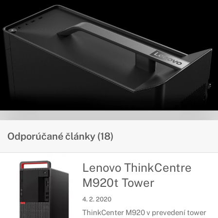
Odporúčané články (18)
Lenovo ThinkCentre
M920t Tower
4. 2. 2020
ThinkCenter M920 v prevedení tower