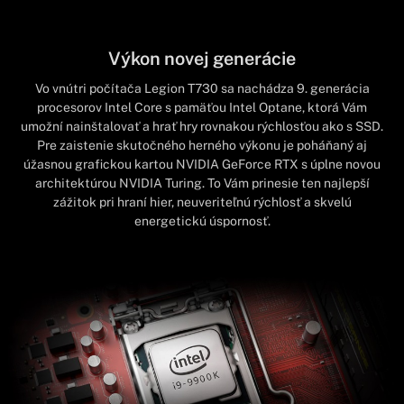
Výkon novej generácie
Vo vnútri počítača Legion T730 sa nachádza 9. generácia
procesorov Intel Core s pamäťou Intel Optane, ktorá Vám
umožní nainštalovať a hrať hry rovnakou rýchlosťou ako s SSD.
Pre zaistenie skutočného herného výkonu je poháňaný aj
úžasnou grafickou kartou NVIDIA GeForce RTX s úplne novou
architektúrou NVIDIA Turing. To Vám prinesie ten najlepší
zážitok pri hraní hier, neuveriteľnú rýchlosť a skvelú
energetickú úspornosť.