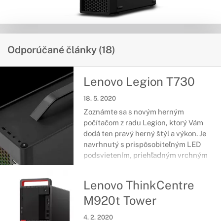
Odporúčané články (18)
Lenovo Legion T730
18. 5. 2020
Zoznámte sa s novým herným
počítačom z radu Legion, ktorý Vám
dodá ten pravý herný štýl a výkon. Je
navrhnutý s prispôsobiteľným LED
podsvietením, priehľadným vrchným
panelom a samozrejme obsahuje
vynikajúce herné komponenty, vďaka
Lenovo ThinkCentre
ktorým budete pripravený na každú
M920t Tower
hru. Nechajte sa uniesť pohlcujúcim
zážitkom pri hraní Vašich obľúbených
4. 2. 2020
hier.