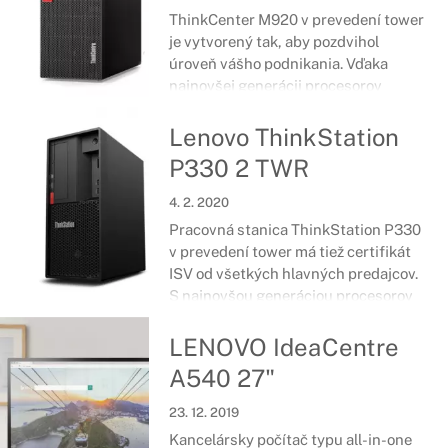
ThinkCenter M920 v prevedení tower
je vytvorený tak, aby pozdvihol
úroveň vášho podnikania. Vďaka
najnovšej generácii procesorov
Intel®, najmodernejšej pamäte a
grafike s podporou virtuálnej reality
Lenovo ThinkStation
zvýši toto zariadenie vašu
P330 2 TWR
produktivitu.
4. 2. 2020
Pracovná stanica ThinkStation P330
v prevedení tower má tiež certifikát
ISV od všetkých hlavných predajcov.
S najnovšou generáciou procesorov
Intel®, možnosťou pamäte Intel®
Optane™, grafikou NVIDIA® Quadro®
LENOVO IdeaCentre
a certifikátom pre podporu virtuálnej
A540 27"
reality.
23. 12. 2019
Kancelársky počítač typu all-in-one