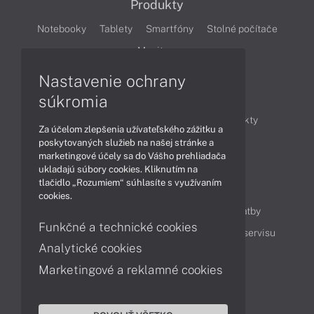
Produkty
Notebooky
Tablety
Smartfóny
Stolné počítače
Monitory
Nastavenie ochrany
Články
súkromia
Obchodné informácie
Novinky
Produkty
Za účelom zlepšenia užívateľského zážitku a
Technológie
Videá
poskytovaných služieb na našej stránke a
marketingové účely sa do Vášho prehliadača
ukladajú súbory cookies. Kliknutím na
tlačidlo „Rozumiem“ súhlasíte s využívaním
Obsah
cookies.
Ako nakupovať
Možnosti doručenia a platby
Funkčné a technické cookies
Podpora a servis
Servisné služby
Cenník servisu
Analytické cookies
Marketingové a reklamné cookies
Kontakty
043 4224 771
Obchodné oddelenie