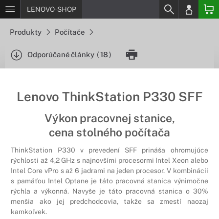
LENOVO-SHOP
Produkty
Počítače
Odporúčané články
(
18
)
Lenovo ThinkStation P330 SFF
Výkon pracovnej stanice,
cena stolného počítača
ThinkStation P330 v prevedení SFF prináša ohromujúce
rýchlosti až 4,2 GHz s najnovšími procesormi Intel Xeon alebo
Intel Core vPro s až 6 jadrami na jeden procesor. V kombinácii
s pamäťou Intel Optane je táto pracovná stanica výnimočne
rýchla a výkonná. Navyše je táto pracovná stanica o 30%
menšia ako jej predchodcovia, takže sa zmestí naozaj
kamkoľvek.