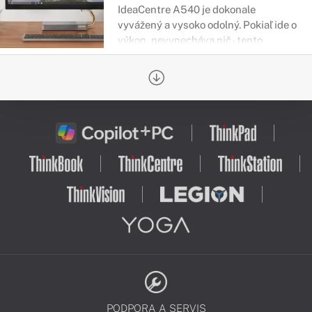
IdeaCentre A540 je dokonale
vyvážený a vysoko odolný. Pokiaľ ide o
výkon, nevynecháva nič - tento
počítač typu all-in-one je vítaný
doplnok do akéhokoľvek domova
alebo podnikania.
PODPORA A SERVIS