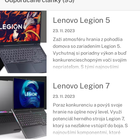
Odporúčané články (95)
Lenovo Legion 5
23. 11. 2023
Zaži atmosféru hrania z pohodlia
domova so zariadením Legion 5.
Vychutnaj si poriadny výkon a buď
konkurencieschopným voči svojím
nepriateľom. S tými najnovšími
komponentmi budeš nielen nadmieru
spokojný, ale rovnako získaš parťáka,
Lenovo Legion 7
ktorý s tebou prežije deň v škole či v
práci.
23. 11. 2023
Poraz konkurenciu a povýš svoje
hranie na úplne nový level. Využi
potenciál herného stroja Legion 7,
ktorý sa nezľakne vstúpiť do boja. S
najnovšími komponentmi, ktoré
aktuálne na trhu sú, budeš mať