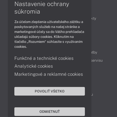
Nastavenie ochrany
Články
súkromia
Obchodné informácie
Novinky
Produkty
Za účelom zlepšenia užívateľského zážitku a
Technológie
Videá
poskytovaných služieb na našej stránke a
marketingové účely sa do Vášho prehliadača
ukladajú súbory cookies. Kliknutím na
tlačidlo „Rozumiem“ súhlasíte s využívaním
Obsah
cookies.
Ako nakupovať
Možnosti doručenia a platby
Funkčné a technické cookies
Podpora a servis
Servisné služby
Cenník servisu
Analytické cookies
Marketingové a reklamné cookies
Kontakty
043 4224 771
Obchodné oddelenie
POVOLIŤ VŠETKO
Servisné oddelenie
Reklamácia tovaru
TeamViewer (vzdialená podpora)
ODMIETNUŤ