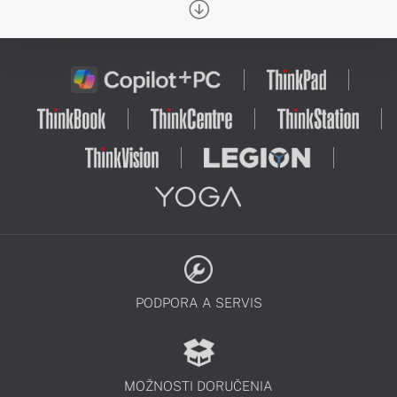
každodenných povinností a úloh sa
stane pohodlnejšou záležitosťou.
PODPORA A SERVIS
MOŽNOSTI DORUČENIA