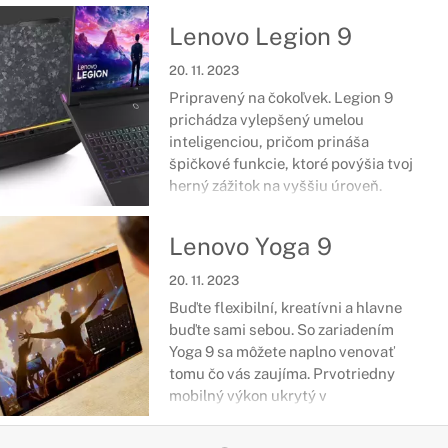
možnosť byť konkurencieschopným
Lenovo Legion 9
voči tým najťažším súperom.
20. 11. 2023
Pripravený na čokoľvek. Legion 9
prichádza vylepšený umelou
inteligenciou, pričom prináša
špičkové funkcie, ktoré povýšia tvoj
herný zážitok na vyššiu úroveň.
Vyhrávaj bitky, eliminuj nepriateľov a
buď jednotkou v titule, ktorý si zvolíš.
Lenovo Yoga 9
Už ti nič nestojí v ceste.
20. 11. 2023
Buďte flexibilní, kreatívni a hlavne
buďte sami sebou. So zariadením
Yoga 9 sa môžete naplno venovať
tomu čo vás zaujíma. Prvotriedny
mobilný výkon ukrytý v
konvertibilných šasi sa prispôsobí
hocičomu čo vyžadujete a riešenie