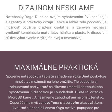
DIZAJNOM NESKLAME
Notebooky Yoga Duet so svojím vyhotovením 2v1 ponúkajú
elegantný a praktický dizajn. Tenké a ľahké telo podčiarkuje
možnosť použitia displeja osobitne, a zároveň necháva
vyniknúť kombináciu materiálov hliníka a plastu. K dispozícii
sú dve vyhotovenie v sýtej fialovej a tmavosivej.
MAXIMÁLNE PRAKTICKÁ
Spojenie notebooku a tabletu zariadenia Yoga Duet poskytuje
množstvo možností na jeho využitie. Tie podporia aj
zabudované porty, ktoré sa šikovne zmestili do tenučkého
vyhotovenia. K dispozícii je Thunderbolt, USB-C či čítačka
MicroSD kariet. A nesmieme zabudnúť ani na príslušenstvo.
Odporúčame
myš Lenovo Yoga s laserovým ukazovátkom
,
kvalitné slúchadlá
Lenovo Yoga Active
, poprípade pre