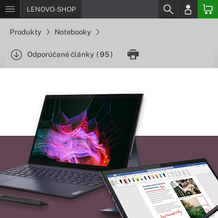
LENOVO-SHOP
Produkty
Notebooky
Odporúčané články
(
95
)