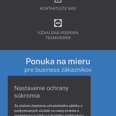
KONTAKTUJTE NÁS
VZDIALENÁ PODPORA
TEAMVIEWER
Ponuka na mieru
pre business zákazníkov
Nastavenie ochrany
súkromia
Zadajte vaše údaje a požiadavky.
Naši obchodníci vás kontaktujú,
a zodpovedia všetko čo potrebujete
Za účelom zlepšenia užívateľského zážitku a
v čo najkratšom čase.
poskytovaných služieb na našej stránke a
marketingové účely sa do Vášho prehliadača