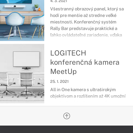
4. 3. 2021
Všestranný obrazový panel, ktorý sa
hodí pre menšie až stredne veľké
miestnosti. Konferenčný systém
Rally Bar predstavuje praktické a
ľahko ovládateľné zariadenie, vďaka
ktorému môžete viesť dlhé
videokonferencie bez najmenších
LOGITECH
problémov.
konferenčná kamera
MeetUp
25. 1. 2021
All in One kamera s ultraširokým
objektívom a rozlíšením až 4K umožní
viesť vaše video hovory oveľa
pohodlnejšie a efektívnejšie. Vďaka
svojim rozmerom a kompaktnosti je
vhodná pre malé konferenčné
miestnosti, pričom vám zabezpečí