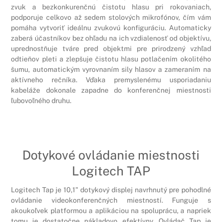
zvuk a bezkonkurenčnú čistotu hlasu pri rokovaniach,
podporuje celkovo až sedem stolových mikrofónov, čím vám
pomáha vytvoriť ideálnu zvukovú konfiguráciu. Automaticky
zaberá účastníkov bez ohľadu na ich vzdialenosť od objektívu,
uprednostňuje tváre pred objektmi pre prirodzený vzhľad
odtieňov pleti a zlepšuje čistotu hlasu potlačením okolitého
šumu, automatickým vyrovnaním sily hlasov a zameraním na
aktívneho rečníka. Vďaka premyslenému usporiadaniu
kabeláže dokonale zapadne do konferenčnej miestnosti
ľubovoľného druhu.
Dotykové ovládanie miestnosti
Logitech TAP
Logitech Tap je 10,1" dotykový displej navrhnutý pre pohodlné
ovládanie videokonferenčných miestností. Funguje s
akoukoľvek platformou a aplikáciou na spoluprácu, a napriek
tomu je dostatočne nákladovo efektívny. Ovládač Tap je