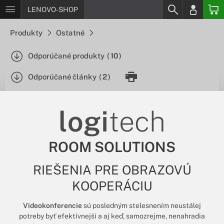
LENOVO-SHOP
Produkty
Ostatné
Odporúčané produkty
(
10
)
Odporúčané články
(
2
)
logi
tech
ROOM SOLUTIONS
RIEŠENIA PRE OBRAZOVÚ
KOOPERÁCIU
Videokonferencie
sú posledným stelesnením neustálej
potreby byť efektívnejší a aj keď, samozrejme, nenahradia