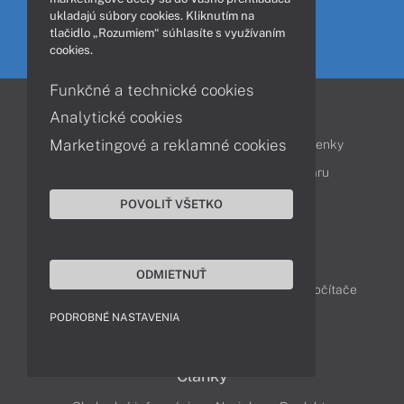
ukladajú súbory cookies. Kliknutím na
Kontaktujte OBCHOD
tlačidlo „Rozumiem“ súhlasíte s využívaním
cookies.
Funkčné a technické cookies
Informácie
Analytické cookies
Marketingové a reklamné cookies
Obchodné podmienky
Reklamačné podmienky
Ochrana osobných údajov
Vrátenie tovaru
Vyhlásenie o prístupnosti
Cookies
POVOLIŤ VŠETKO
Produkty
ODMIETNUŤ
Notebooky
Tablety
Smartfóny
Stolné počítače
Monitory
PODROBNÉ NASTAVENIA
Články