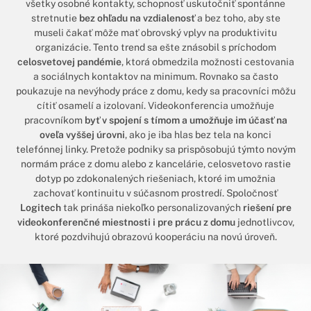
všetky osobné kontakty, schopnosť uskutočniť spontánne
stretnutie
bez ohľadu na vzdialenosť
a bez toho, aby ste
museli čakať môže mať obrovský vplyv na produktivitu
organizácie. Tento trend sa ešte znásobil s príchodom
celosvetovej pandémie
, ktorá obmedzila možnosti cestovania
a sociálnych kontaktov na minimum. Rovnako sa často
poukazuje na nevýhody práce z domu, kedy sa pracovníci môžu
cítiť osamelí a izolovaní. Videokonferencia umožňuje
pracovníkom
byť v spojení s tímom a umožňuje im účasť na
oveľa vyššej úrovni
, ako je iba hlas bez tela na konci
telefónnej linky. Pretože podniky sa prispôsobujú týmto novým
normám práce z domu alebo z kancelárie, celosvetovo rastie
dotyp po zdokonalených riešeniach, ktoré im umožnia
zachovať kontinuitu v súčasnom prostredí. Spoločnosť
Logitech
tak prináša niekoľko personalizovaných
riešení pre
videokonferenčné miestnosti i pre prácu z domu
jednotlivcov,
ktoré pozdvihujú obrazovú kooperáciu na novú úroveň.