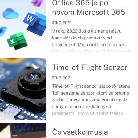
Office 365 je po
stručnú radu ako ho objaviť priamo na
zariadení.
novom Microsoft 365
26. 7. 2021
V roku 2020 došlo k zmene názvu
kancelárskych produktov od
spoločnosti Microsoft, pričom sa z
Office 365 stal Microsoft 365. Aj keď
sa zmena javí trošku neprehľadne,
predplatné balíky zostávajú stále
Time-of-Flight Senzor
rovnaké.
20. 7. 2021
Time-of-Flight senzor alebo skrátene
ToF senzor je senzor, ktorý sa priamo
zaoberá meraním vzdialenosti medzi
samým sebou a vzdialenými
predmetmi, ktoré sa nachádzajú v
uhle jeho záberu.
Čo všetko musia