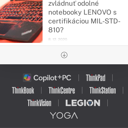
zvládnuť odolné
notebooky LENOVO s
certifikáciou MIL-STD-
810?
8. 12. 2020
Od roku 2007 spoločnosť Lenovo
používa štandardy MIL-STD 810G,
aby pomohla svojim produktom
dosiahnuť dokonalú rovnováhu medzi
hodnotou a trvanlivosťou hneď po
vybalení z krabice.