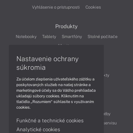
Vyhlásenie o prístupnosti
Cookies
Produkty
Notebooky
Tablety
Smartfóny
Stolné počítače
Monitory
Nastavenie ochrany
Články
súkromia
Obchodné informácie
Novinky
Produkty
Za účelom zlepšenia užívateľského zážitku a
Technológie
Videá
poskytovaných služieb na našej stránke a
marketingové účely sa do Vášho prehliadača
ukladajú súbory cookies. Kliknutím na
tlačidlo „Rozumiem“ súhlasíte s využívaním
Obsah
cookies.
Ako nakupovať
Možnosti doručenia a platby
Funkčné a technické cookies
Podpora a servis
Servisné služby
Cenník servisu
Analytické cookies