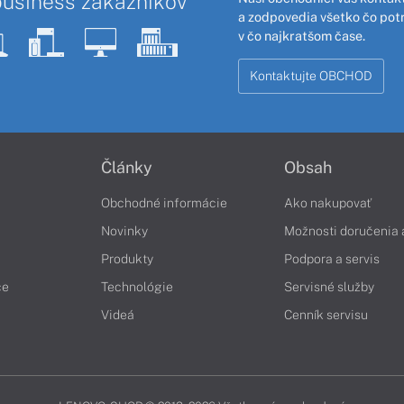
business zákazníkov
a zodpovedia všetko čo pot
v čo najkratšom čase.
Kontaktujte OBCHOD
Články
Obsah
Obchodné informácie
Ako nakupovať
Novinky
Možnosti doručenia 
Produkty
Podpora a servis
če
Technológie
Servisné služby
Videá
Cenník servisu