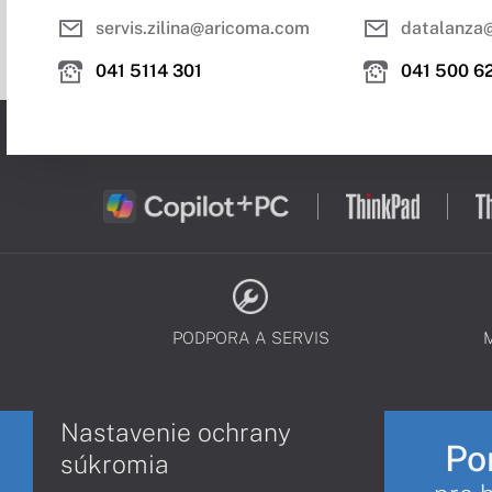
servis.zilina@aricoma.com
datalanza
041 5114 301
041 500 6
PODPORA A SERVIS
Nastavenie ochrany
Po
súkromia