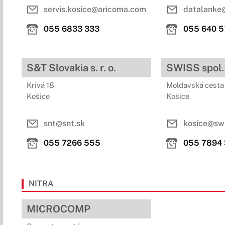
servis.kosice@aricoma.com
datalanke
055 6833 333
055 640 5
S&T Slovakia s. r. o.
SWISS spol. s
Krivá 18
Moldavská cesta
Košice
Košice
snt@snt.sk
kosice@swi
055 7266 555
055 7894
NITRA
MICROCOMP