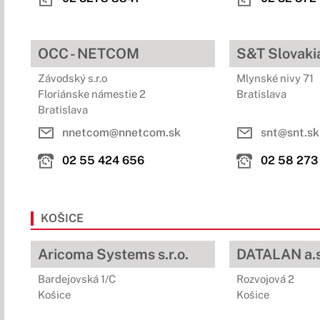
OCC - NETCOM
S&T Slovakia 
Závodský s.r.o
Mlynské nivy 71
Floriánske námestie 2
Bratislava
Bratislava
nnetcom@nnetcom.sk
snt@snt.sk
02 55 424 656
02 58 273 
KOŠICE
Aricoma Systems s.r.o.
DATALAN a.s
Bardejovská 1/C
Rozvojová 2
Košice
Košice