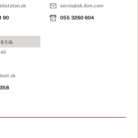
@datalan.sk
servis@sk.ibm.com
1 90
055 3260 604
 r.o.
 49
ssit.sk
 358