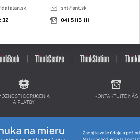
@datalan.sk
snt@snt.sk
2 32
041 5115 111
MOŽNOSTI DORUČENIA
KONTAKTUJTE NÁS
A PLATBY
nuka na mieru
Zadajte vaše údaje a požiad
Naši obchodníci vás kontakt