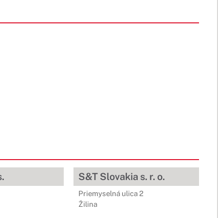
.
S&T Slovakia s. r. o.
Priemyselná ulica 2
Žilina