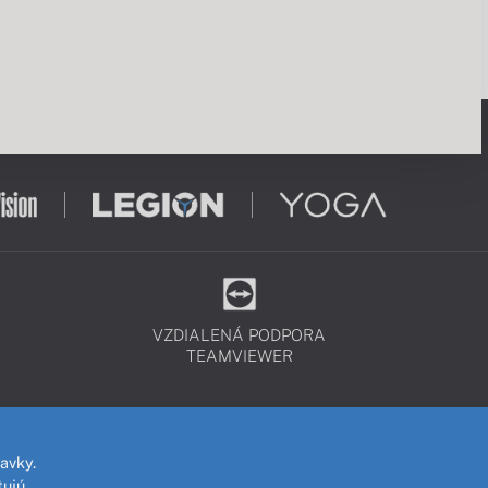
VZDIALENÁ PODPORA
TEAMVIEWER
avky.
ujú,