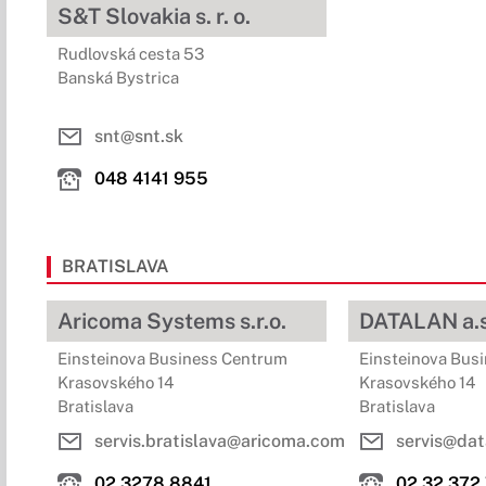
S&T Slovakia s. r. o.
Rudlovská cesta 53
Banská Bystrica
snt@snt.sk
048 4141 955
BRATISLAVA
Aricoma Systems s.r.o.
DATALAN a.s
Einsteinova Business Centrum
Einsteinova Bus
Krasovského 14
Krasovského 14
Bratislava
Bratislava
servis.bratislava@aricoma.com
servis@dat
02 3278 8841
02 32 372