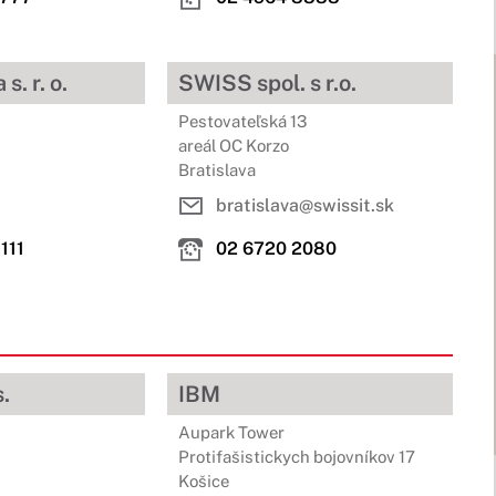
s. r. o.
SWISS spol. s r.o.
Pestovateľská 13
areál OC Korzo
Bratislava
bratislava@swissit.sk
111
02 6720 2080
.
IBM
Aupark Tower
Protifašistickych bojovníkov 17
Košice