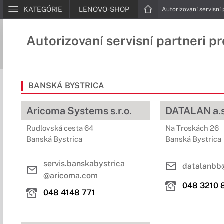
KATEGÓRIE
LENOVO-SHOP
Autorizovaní servisní
Autorizovaní servisní partneri p
BANSKÁ BYSTRICA
Aricoma Systems s.r.o.
DATALAN a.
Rudlovská cesta 64
Na Troskách 26
Banská Bystrica
Banská Bystrica
servis.banskabystrica
datalanbb
@aricoma.com
048 3210 
048 4148 771