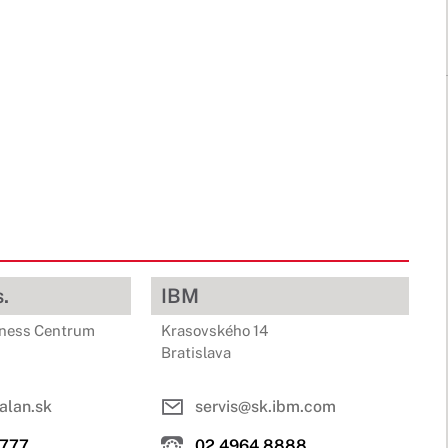
.
IBM
iness Centrum
Krasovského 14
Bratislava
alan.sk
servis@sk.ibm.com
 777
02 4964 8888