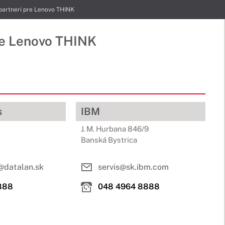
 partneri pre Lenovo THINK
re
Lenovo THINK
s
IBM
J. M. Hurbana 846/9
Banská Bystrica
@datalan.sk
servis@sk.ibm.com
888
048 4964 8888