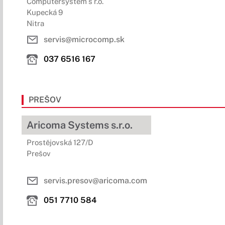
Computersystém s r.o.
Kupecká 9
Nitra
servis@microcomp.sk
037 6516 167
PREŠOV
Aricoma Systems s.r.o.
Prostějovská 127/D
Prešov
servis.presov@aricoma.com
051 7710 584