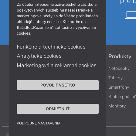
pre 
Za účelom zlepšenia užívateľského zážitku a
poskytovaných služieb na našej stránke a
marketingové účely sa do Vášho prehliadača
ukladajú súbory cookies. Kliknutím na
tlačidlo „Rozumiem“ súhlasíte s využívaním
cookies.
Funkčné a technické cookies
Analytické cookies
Informácie
Produkty
Marketingové a reklamné cookies
Obchodné podmienky
Notebooky
Reklamačné podmienky
Tablety
POVOLIŤ VŠETKO
Ochrana osobných údajov
Smartfóny
Vrátenie tovaru
Stolné počíta
Vyhlásenie o prístupnosti
Monitory
ODMIETNUŤ
Cookies
PODROBNÉ NASTAVENIA