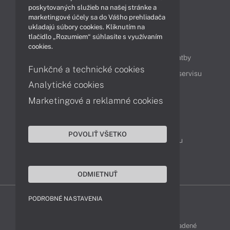
Technológie
Videá
poskytovaných služieb na našej stránke a
marketingové účely sa do Vášho prehliadača
ukladajú súbory cookies. Kliknutím na
tlačidlo „Rozumiem“ súhlasíte s využívaním
Obsah
cookies.
Ako nakupovať
Možnosti doručenia a platby
Funkčné a technické cookies
Podpora a servis
Servisné služby
Cenník servisu
Analytické cookies
Marketingové a reklamné cookies
Kontakty
043 4224 771
Obchodné oddelenie
POVOLIŤ VŠETKO
Servisné oddelenie
Reklamácia tovaru
TeamViewer (vzdialená podpora)
ODMIETNUŤ
PODROBNÉ NASTAVENIA
LENOVO-SHOP © 2013 - 2026 Všetky práva vyhradené