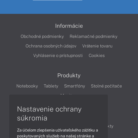
Informácie
Obchodné podmienky
Reklamačné podmienky
Ochrana osobných údajov
Vrátenie tovaru
Vyhlásenie o prístupnosti
Cookies
Produkty
Notebooky
Tablety
Smartfóny
Stolné počítače
Monitory
Nastavenie ochrany
Články
súkromia
Obchodné informácie
Novinky
Produkty
Za účelom zlepšenia užívateľského zážitku a
Technológie
Videá
poskytovaných služieb na našej stránke a