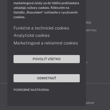
marketingové účely sa do Vášho prehliadača
ukladajú súbory cookies. Kliknutím na
tlačidlo „Rozumiem“ súhlasíte s využívaním
Obsah
cookies.
Ako nakupovať
Možnosti doručenia a platby
Funkčné a technické cookies
Podpora a servis
Servisné služby
Cenník servisu
Analytické cookies
Marketingové a reklamné cookies
Kontakty
043 4224 771
Obchodné oddelenie
POVOLIŤ VŠETKO
Servisné oddelenie
Reklamácia tovaru
TeamViewer (vzdialená podpora)
ODMIETNUŤ
PODROBNÉ NASTAVENIA
LENOVO-SHOP © 2013 - 2026 Všetky práva vyhradené