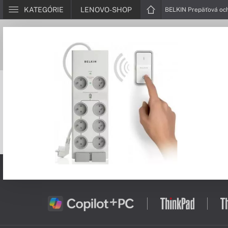
KATEGÓRIE
LENOVO-SHOP
BELKIN Prepäťová och