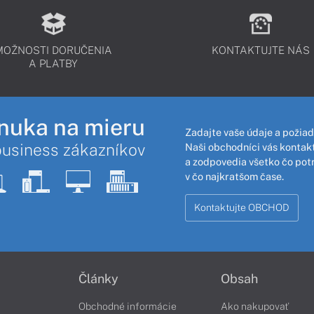
MOŽNOSTI DORUČENIA
KONTAKTUJTE NÁS
A PLATBY
nuka na mieru
Zadajte vaše údaje a požiad
business zákazníkov
Naši obchodníci vás kontakt
a zodpovedia všetko čo pot
v čo najkratšom čase.
Kontaktujte OBCHOD
Články
Obsah
Obchodné informácie
Ako nakupovať