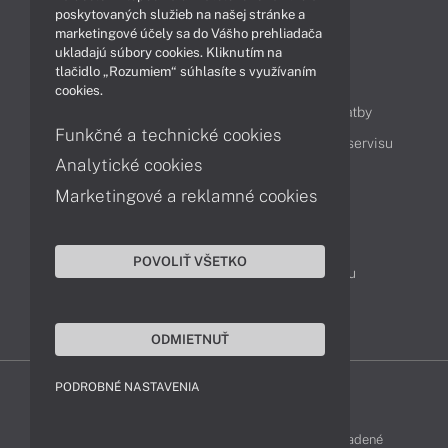
Technológie
Videá
poskytovaných služieb na našej stránke a
marketingové účely sa do Vášho prehliadača
ukladajú súbory cookies. Kliknutím na
tlačidlo „Rozumiem“ súhlasíte s využívaním
Obsah
cookies.
Ako nakupovať
Možnosti doručenia a platby
Funkčné a technické cookies
Podpora a servis
Servisné služby
Cenník servisu
Analytické cookies
Marketingové a reklamné cookies
Kontakty
043 4224 771
Obchodné oddelenie
POVOLIŤ VŠETKO
Servisné oddelenie
Reklamácia tovaru
TeamViewer (vzdialená podpora)
ODMIETNUŤ
PODROBNÉ NASTAVENIA
LENOVO-SHOP © 2013 - 2026 Všetky práva vyhradené