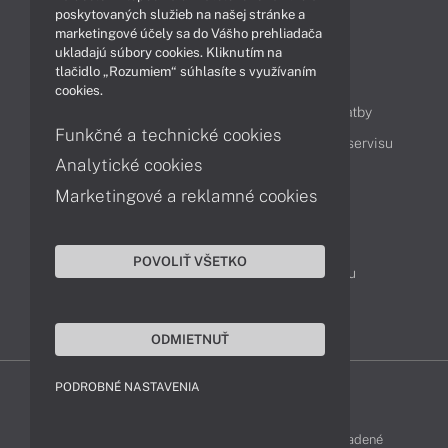
Technológie
Videá
poskytovaných služieb na našej stránke a
marketingové účely sa do Vášho prehliadača
ukladajú súbory cookies. Kliknutím na
tlačidlo „Rozumiem“ súhlasíte s využívaním
Obsah
cookies.
Ako nakupovať
Možnosti doručenia a platby
Funkčné a technické cookies
Podpora a servis
Servisné služby
Cenník servisu
Analytické cookies
Marketingové a reklamné cookies
Kontakty
043 4224 771
Obchodné oddelenie
POVOLIŤ VŠETKO
Servisné oddelenie
Reklamácia tovaru
TeamViewer (vzdialená podpora)
ODMIETNUŤ
PODROBNÉ NASTAVENIA
LENOVO-SHOP © 2013 - 2026 Všetky práva vyhradené