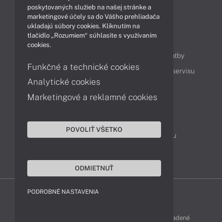
Technológie
Videá
poskytovaných služieb na našej stránke a
marketingové účely sa do Vášho prehliadača
ukladajú súbory cookies. Kliknutím na
tlačidlo „Rozumiem“ súhlasíte s využívaním
Obsah
cookies.
Ako nakupovať
Možnosti doručenia a platby
Funkčné a technické cookies
Podpora a servis
Servisné služby
Cenník servisu
Analytické cookies
Marketingové a reklamné cookies
Kontakty
043 4224 771
Obchodné oddelenie
POVOLIŤ VŠETKO
Servisné oddelenie
Reklamácia tovaru
TeamViewer (vzdialená podpora)
ODMIETNUŤ
PODROBNÉ NASTAVENIA
LENOVO-SHOP © 2013 - 2026 Všetky práva vyhradené