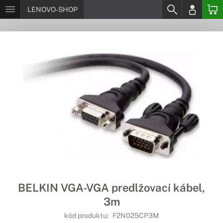
LENOVO-SHOP
BELKIN VGA-VGA predlžovací kábel,
3m
kód produktu:
F2N025CP3M