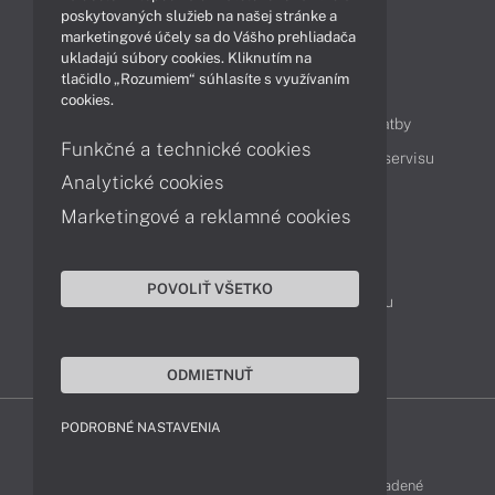
Technológie
Videá
poskytovaných služieb na našej stránke a
marketingové účely sa do Vášho prehliadača
ukladajú súbory cookies. Kliknutím na
tlačidlo „Rozumiem“ súhlasíte s využívaním
Obsah
cookies.
Ako nakupovať
Možnosti doručenia a platby
Funkčné a technické cookies
Podpora a servis
Servisné služby
Cenník servisu
Analytické cookies
Marketingové a reklamné cookies
Kontakty
043 4224 771
Obchodné oddelenie
POVOLIŤ VŠETKO
Servisné oddelenie
Reklamácia tovaru
TeamViewer (vzdialená podpora)
ODMIETNUŤ
PODROBNÉ NASTAVENIA
LENOVO-SHOP © 2013 - 2026 Všetky práva vyhradené