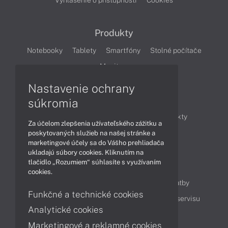
Vyhlásenie o prístupnosti
Cookies
Produkty
Notebooky
Tablety
Smartfóny
Stolné počítače
Monitory
Nastavenie ochrany
Články
súkromia
Obchodné informácie
Novinky
Produkty
Za účelom zlepšenia užívateľského zážitku a
Technológie
Videá
poskytovaných služieb na našej stránke a
marketingové účely sa do Vášho prehliadača
ukladajú súbory cookies. Kliknutím na
tlačidlo „Rozumiem“ súhlasíte s využívaním
Obsah
cookies.
Ako nakupovať
Možnosti doručenia a platby
Funkčné a technické cookies
Podpora a servis
Servisné služby
Cenník servisu
Analytické cookies
Marketingové a reklamné cookies