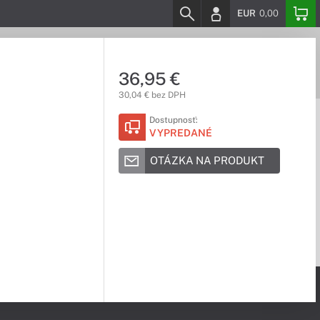
EUR
0,00
36,95 €
30,04 € bez DPH
Dostupnosť:
VYPREDANÉ
OTÁZKA NA PRODUKT