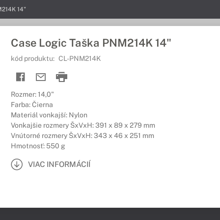
M214K 14"
Case Logic Taška PNM214K 14"
kód produktu:
CL-PNM214K
Rozmer: 14,0"
Farba: Čierna
Materiál vonkajší: Nylon
Vonkajšie rozmery ŠxVxH: 391 x 89 x 279 mm
Vnútorné rozmery ŠxVxH: 343 x 46 x 251 mm
Hmotnosť: 550 g
VIAC INFORMÁCIÍ