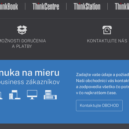
MOŽNOSTI DORUČENIA
KONTAKTUJTE NÁS
A PLATBY
nuka na mieru
Zadajte vaše údaje a požiad
business zákazníkov
Naši obchodníci vás kontakt
a zodpovedia všetko čo pot
v čo najkratšom čase.
Kontaktujte OBCHOD