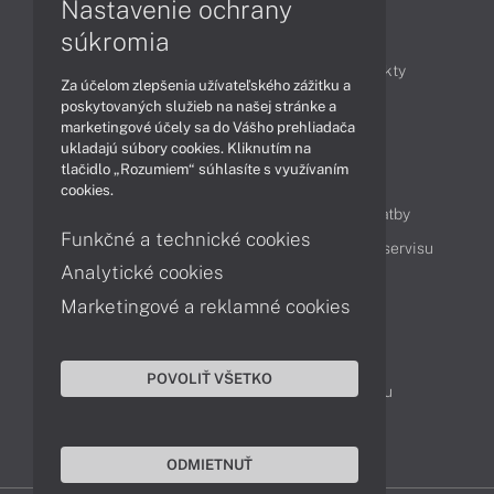
Nastavenie ochrany
Články
súkromia
Obchodné informácie
Novinky
Produkty
Za účelom zlepšenia užívateľského zážitku a
Technológie
Videá
poskytovaných služieb na našej stránke a
marketingové účely sa do Vášho prehliadača
ukladajú súbory cookies. Kliknutím na
tlačidlo „Rozumiem“ súhlasíte s využívaním
Obsah
cookies.
Ako nakupovať
Možnosti doručenia a platby
Funkčné a technické cookies
Podpora a servis
Servisné služby
Cenník servisu
Analytické cookies
Marketingové a reklamné cookies
Kontakty
043 4224 771
Obchodné oddelenie
POVOLIŤ VŠETKO
Servisné oddelenie
Reklamácia tovaru
TeamViewer (vzdialená podpora)
ODMIETNUŤ