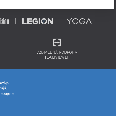
VZDIALENÁ PODPORA
TEAMVIEWER
avky.
ujú,
rebujete