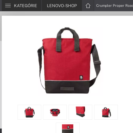
KATEGÓRIE
LENOVO-SHOP
Crumpler Proper Roa