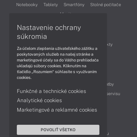
Notebooky
Tablety
Smartfóny
Stolné počítače
Monitory
Nastavenie ochrany
Články
súkromia
Obchodné informácie
Novinky
Produkty
Za účelom zlepšenia užívateľského zážitku a
Technológie
Videá
poskytovaných služieb na našej stránke a
marketingové účely sa do Vášho prehliadača
ukladajú súbory cookies. Kliknutím na
tlačidlo „Rozumiem“ súhlasíte s využívaním
Obsah
cookies.
Ako nakupovať
Možnosti doručenia a platby
Funkčné a technické cookies
Podpora a servis
Servisné služby
Cenník servisu
Analytické cookies
Marketingové a reklamné cookies
Kontakty
043 4224 771
Obchodné oddelenie
POVOLIŤ VŠETKO
Servisné oddelenie
Reklamácia tovaru