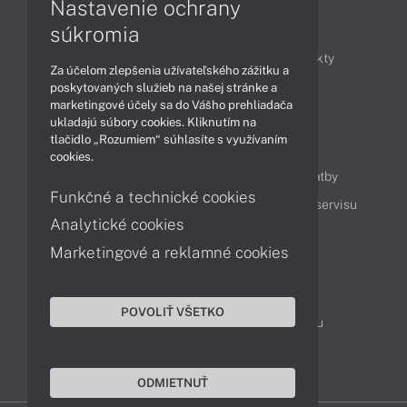
Nastavenie ochrany
Články
súkromia
Obchodné informácie
Novinky
Produkty
Za účelom zlepšenia užívateľského zážitku a
Technológie
Videá
poskytovaných služieb na našej stránke a
marketingové účely sa do Vášho prehliadača
ukladajú súbory cookies. Kliknutím na
tlačidlo „Rozumiem“ súhlasíte s využívaním
Obsah
cookies.
Ako nakupovať
Možnosti doručenia a platby
Funkčné a technické cookies
Podpora a servis
Servisné služby
Cenník servisu
Analytické cookies
Marketingové a reklamné cookies
Kontakty
043 4224 771
Obchodné oddelenie
POVOLIŤ VŠETKO
Servisné oddelenie
Reklamácia tovaru
TeamViewer (vzdialená podpora)
ODMIETNUŤ