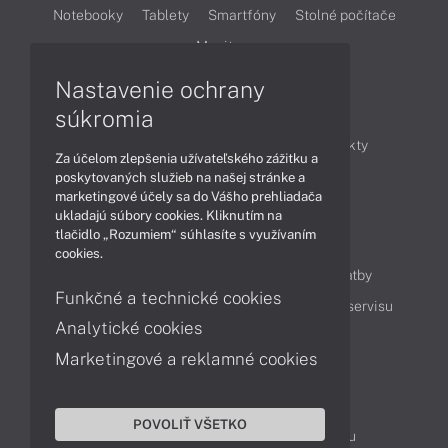
Notebooky
Tablety
Smartfóny
Stolné počítače
Monitory
Nastavenie ochrany
Články
súkromia
Obchodné informácie
Novinky
Produkty
Za účelom zlepšenia užívateľského zážitku a
Technológie
Videá
poskytovaných služieb na našej stránke a
marketingové účely sa do Vášho prehliadača
ukladajú súbory cookies. Kliknutím na
tlačidlo „Rozumiem“ súhlasíte s využívaním
Obsah
cookies.
Ako nakupovať
Možnosti doručenia a platby
Funkčné a technické cookies
Podpora a servis
Servisné služby
Cenník servisu
Analytické cookies
Marketingové a reklamné cookies
Kontakty
043 4224 771
Obchodné oddelenie
POVOLIŤ VŠETKO
Servisné oddelenie
Reklamácia tovaru