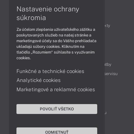
Nastavenie ochrany
Články
súkromia
Obchodné informácie
Novinky
Produkty
Za účelom zlepšenia užívateľského zážitku a
Technológie
Videá
poskytovaných služieb na našej stránke a
marketingové účely sa do Vášho prehliadača
ukladajú súbory cookies. Kliknutím na
tlačidlo „Rozumiem“ súhlasíte s využívaním
Obsah
cookies.
Ako nakupovať
Možnosti doručenia a platby
Funkčné a technické cookies
Podpora a servis
Servisné služby
Cenník servisu
Analytické cookies
Marketingové a reklamné cookies
Kontakty
043 4224 771
Obchodné oddelenie
POVOLIŤ VŠETKO
Servisné oddelenie
Reklamácia tovaru
TeamViewer (vzdialená podpora)
ODMIETNUŤ