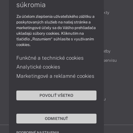
Články
súkromia
Obchodné informácie
Novinky
Produkty
Za účelom zlepšenia užívateľského zážitku a
Technológie
Videá
poskytovaných služieb na našej stránke a
marketingové účely sa do Vášho prehliadača
ukladajú súbory cookies. Kliknutím na
tlačidlo „Rozumiem“ súhlasíte s využívaním
Obsah
cookies.
Ako nakupovať
Možnosti doručenia a platby
Funkčné a technické cookies
Podpora a servis
Servisné služby
Cenník servisu
Analytické cookies
Marketingové a reklamné cookies
Kontakty
043 4224 771
Obchodné oddelenie
POVOLIŤ VŠETKO
Servisné oddelenie
Reklamácia tovaru
TeamViewer (vzdialená podpora)
ODMIETNUŤ
PODROBNÉ NASTAVENIA