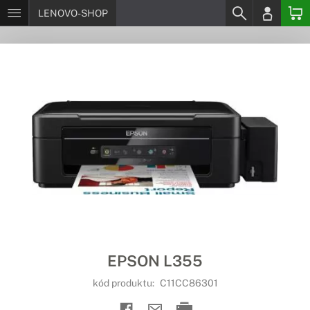
LENOVO-SHOP
EPSON L355
kód produktu:
C11CC86301