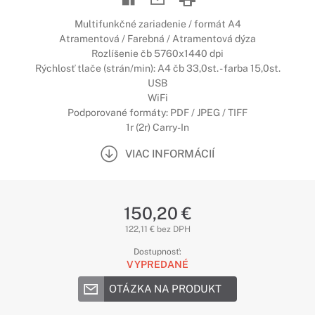
Multifunkčné zariadenie / formát A4
Atramentová / Farebná / Atramentová dýza
Rozlíšenie čb 5760x1440 dpi
Rýchlosť tlače (strán/min): A4 čb 33,0st. - farba 15,0st.
USB
WiFi
Podporované formáty: PDF / JPEG / TIFF
1r (2r) Carry-In
VIAC INFORMÁCIÍ
150,20 €
122,11 € bez DPH
Dostupnosť:
VYPREDANÉ
OTÁZKA NA PRODUKT