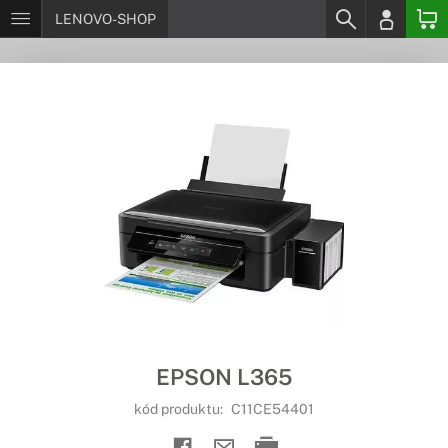
LENOVO-SHOP
EPSON L365
kód produktu:
C11CE54401