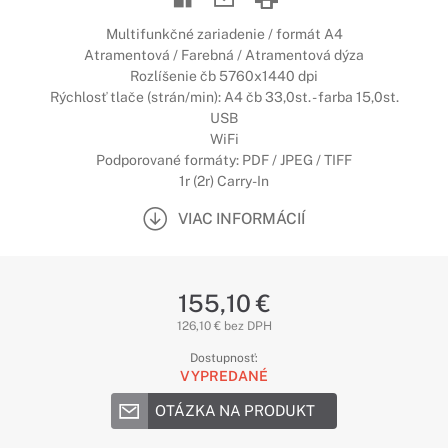
Multifunkčné zariadenie / formát A4
Atramentová / Farebná / Atramentová dýza
Rozlíšenie čb 5760x1440 dpi
Rýchlosť tlače (strán/min): A4 čb 33,0st. - farba 15,0st.
USB
WiFi
Podporované formáty: PDF / JPEG / TIFF
1r (2r) Carry-In
VIAC INFORMÁCIÍ
155,10 €
126,10 € bez DPH
Dostupnosť:
VYPREDANÉ
OTÁZKA NA PRODUKT