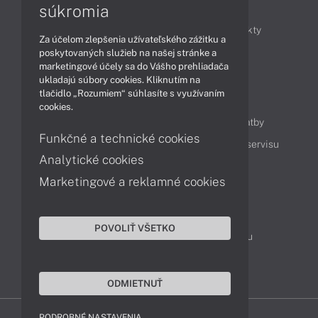
Články
súkromia
Obchodné informácie
Novinky
Produkty
Za účelom zlepšenia užívateľského zážitku a
Technológie
Videá
poskytovaných služieb na našej stránke a
marketingové účely sa do Vášho prehliadača
ukladajú súbory cookies. Kliknutím na
tlačidlo „Rozumiem“ súhlasíte s využívaním
Obsah
cookies.
Ako nakupovať
Možnosti doručenia a platby
Funkčné a technické cookies
Podpora a servis
Servisné služby
Cenník servisu
Analytické cookies
Marketingové a reklamné cookies
Kontakty
043 4224 771
Obchodné oddelenie
POVOLIŤ VŠETKO
Servisné oddelenie
Reklamácia tovaru
TeamViewer (vzdialená podpora)
ODMIETNUŤ
PODROBNÉ NASTAVENIA