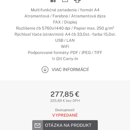
Multifunkčné zariadenie / formát A4
Atramentová / Farebná / Atramentová dýza
FAX / Displej
Rozlíšenie čb 5760x1440 dpi / Papier max. 250 g/m²
Rýchlosť tlače (strán/min): A4 čb 33,0st. - farba 15,0st.
USB / LAN
WiFi
Podporované formáty: PDF / JPEG / TIFF
1r (2r) Carry-In
VIAC INFORMÁCIÍ
277,85 €
225,89 € bez DPH
Dostupnosť:
VYPREDANÉ
OTÁZKA NA PRODUKT