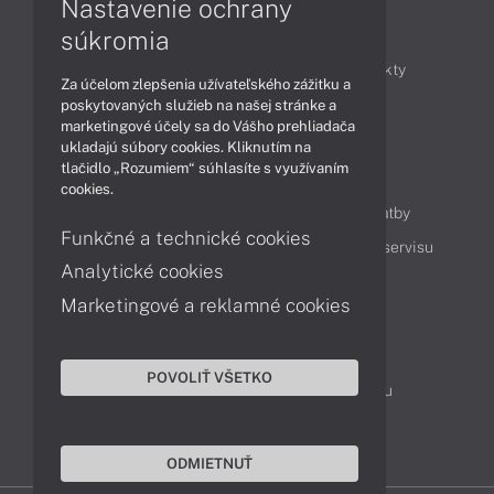
Nastavenie ochrany
Články
súkromia
Obchodné informácie
Novinky
Produkty
Za účelom zlepšenia užívateľského zážitku a
Technológie
Videá
poskytovaných služieb na našej stránke a
marketingové účely sa do Vášho prehliadača
ukladajú súbory cookies. Kliknutím na
tlačidlo „Rozumiem“ súhlasíte s využívaním
Obsah
cookies.
Ako nakupovať
Možnosti doručenia a platby
Funkčné a technické cookies
Podpora a servis
Servisné služby
Cenník servisu
Analytické cookies
Marketingové a reklamné cookies
Kontakty
043 4224 771
Obchodné oddelenie
POVOLIŤ VŠETKO
Servisné oddelenie
Reklamácia tovaru
TeamViewer (vzdialená podpora)
ODMIETNUŤ