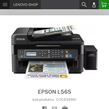
LENOVO-SHOP
EPSON L565
kód produktu:
C11CE53401