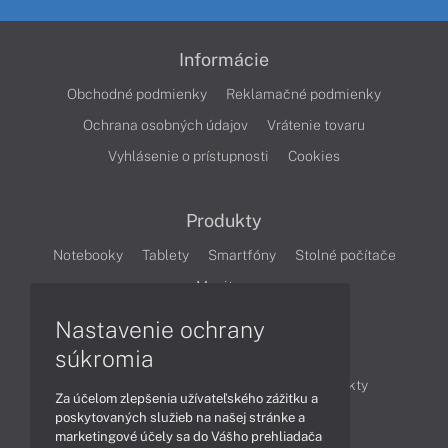
Informácie
Obchodné podmienky
Reklamačné podmienky
Ochrana osobných údajov
Vrátenie tovaru
Vyhlásenie o prístupnosti
Cookies
Produkty
Notebooky
Tablety
Smartfóny
Stolné počítače
Monitory
Nastavenie ochrany
Články
súkromia
Obchodné informácie
Novinky
Produkty
Za účelom zlepšenia užívateľského zážitku a
Technológie
Videá
poskytovaných služieb na našej stránke a
marketingové účely sa do Vášho prehliadača