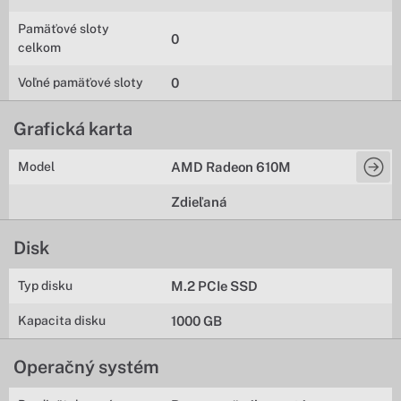
Pamäťové sloty
0
celkom
Voľné pamäťové sloty
0
Grafická karta
Model
AMD Radeon 610M
Zdieľaná
Disk
Typ disku
M.2 PCIe SSD
Kapacita disku
1000 GB
Operačný systém