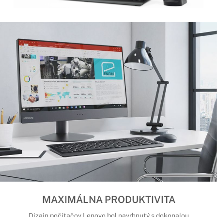
MAXIMÁLNA PRODUKTIVITA
Dizajn počítačov Lenovo bol navrhnutý s dokonalou