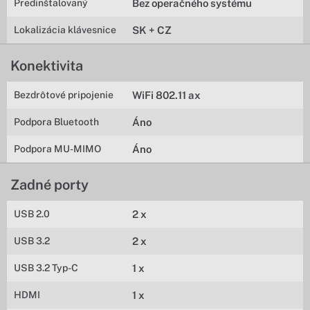
Predinštalovaný
Bez operačného systému
Lokalizácia klávesnice
SK + CZ
Konektivita
Bezdrôtové pripojenie
WiFi 802.11 ax
Podpora Bluetooth
Áno
Podpora MU-MIMO
Áno
Zadné porty
USB 2.0
2 x
USB 3.2
2 x
USB 3.2 Typ-C
1 x
HDMI
1 x