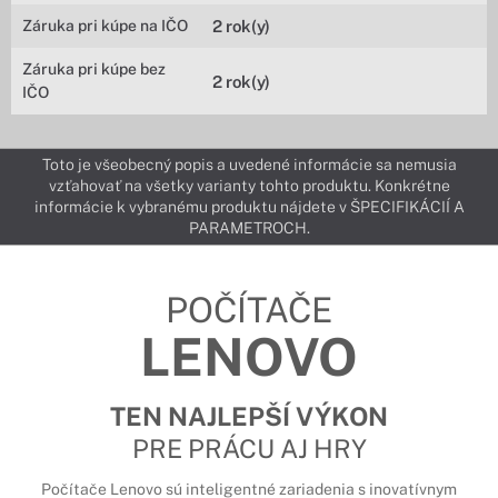
Záruka pri kúpe na IČO
2 rok(y)
Záruka pri kúpe bez
2 rok(y)
IČO
Toto je všeobecný popis a uvedené informácie sa nemusia
vzťahovať na všetky varianty tohto produktu. Konkrétne
informácie k vybranému produktu nájdete v ŠPECIFIKÁCIÍ A
PARAMETROCH.
POČÍTAČE
LENOVO
TEN NAJLEPŠÍ VÝKON
PRE PRÁCU AJ HRY
Počítače Lenovo sú inteligentné zariadenia s inovatívnym