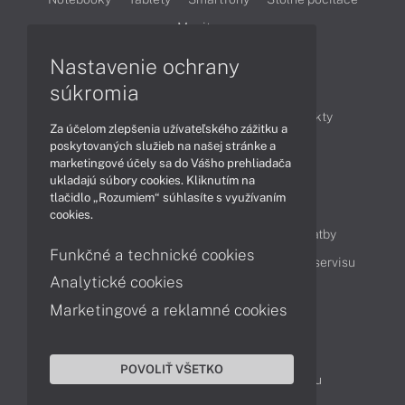
Monitory
Nastavenie ochrany
Články
súkromia
Obchodné informácie
Novinky
Produkty
Za účelom zlepšenia užívateľského zážitku a
Technológie
Videá
poskytovaných služieb na našej stránke a
marketingové účely sa do Vášho prehliadača
ukladajú súbory cookies. Kliknutím na
tlačidlo „Rozumiem“ súhlasíte s využívaním
Obsah
cookies.
Ako nakupovať
Možnosti doručenia a platby
Funkčné a technické cookies
Podpora a servis
Servisné služby
Cenník servisu
Analytické cookies
Marketingové a reklamné cookies
Kontakty
043 4224 771
Obchodné oddelenie
POVOLIŤ VŠETKO
Servisné oddelenie
Reklamácia tovaru