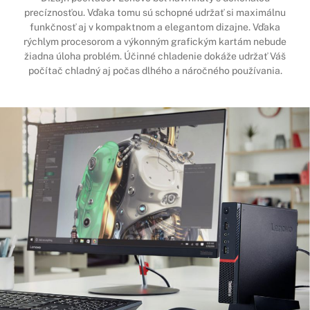
precíznosťou. Vďaka tomu sú schopné udržať si maximálnu
funkčnosť aj v kompaktnom a elegantom dizajne. Vďaka
rýchlym procesorom a výkonným grafickým kartám nebude
žiadna úloha problém. Účinné chladenie dokáže udržať Váš
počítač chladný aj počas dlhého a náročného používania.