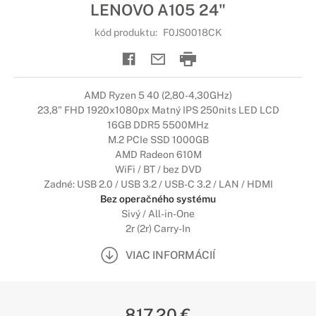
LENOVO A105 24"
kód produktu:
F0JS0018CK
AMD Ryzen 5 40 (2,80-4,30GHz)
23,8" FHD 1920x1080px Matný IPS 250nits LED LCD
16GB DDR5 5500MHz
M.2 PCIe SSD 1000GB
AMD Radeon 610M
WiFi / BT / bez DVD
Zadné: USB 2.0 / USB 3.2 / USB-C 3.2 / LAN / HDMI
Bez operačného systému
Sivý / All-in-One
2r (2r) Carry-In
VIAC INFORMÁCIÍ
817,20 €