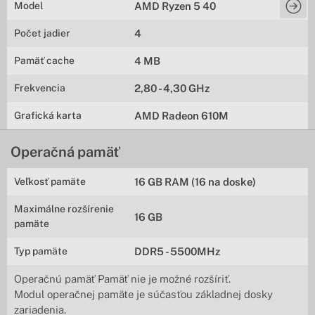
Model
AMD Ryzen 5 40
Počet jadier
4
Pamäť cache
4 MB
Frekvencia
2,80 - 4,30 GHz
Grafická karta
AMD Radeon 610M
Operačná pamäť
Veľkosť pamäte
16 GB RAM (16 na doske)
Maximálne rozšírenie
16 GB
pamäte
Typ pamäte
DDR5 - 5500MHz
Operačnú pamäť Pamäť nie je možné rozšíriť.
Modul operačnej pamäte je súčasťou základnej dosky
zariadenia.