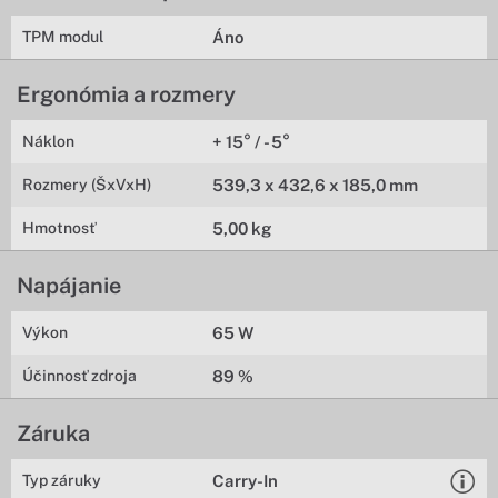
TPM modul
Áno
Ergonómia a rozmery
Náklon
+ 15° / - 5°
Rozmery (ŠxVxH)
539,3 x 432,6 x 185,0 mm
Hmotnosť
5,00 kg
Napájanie
Výkon
65 W
Účinnosť zdroja
89 %
Záruka
Typ záruky
Carry-In