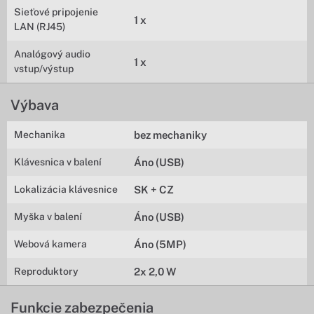
Sieťové pripojenie
1 x
LAN (RJ45)
Analógový audio
1 x
vstup/výstup
Výbava
Mechanika
bez mechaniky
Klávesnica v balení
Áno (USB)
Lokalizácia klávesnice
SK + CZ
Myška v balení
Áno (USB)
Webová kamera
Áno (5MP)
Reproduktory
2x 2,0 W
Funkcie zabezpečenia