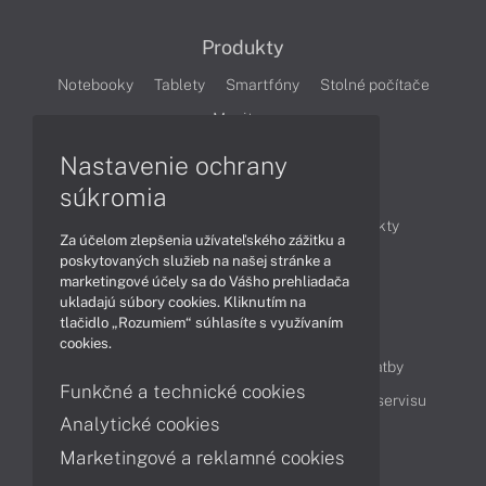
Produkty
Notebooky
Tablety
Smartfóny
Stolné počítače
Monitory
Nastavenie ochrany
Články
súkromia
Obchodné informácie
Novinky
Produkty
Za účelom zlepšenia užívateľského zážitku a
Technológie
Videá
poskytovaných služieb na našej stránke a
marketingové účely sa do Vášho prehliadača
ukladajú súbory cookies. Kliknutím na
tlačidlo „Rozumiem“ súhlasíte s využívaním
Obsah
cookies.
Ako nakupovať
Možnosti doručenia a platby
Funkčné a technické cookies
Podpora a servis
Servisné služby
Cenník servisu
Analytické cookies
Marketingové a reklamné cookies
Kontakty