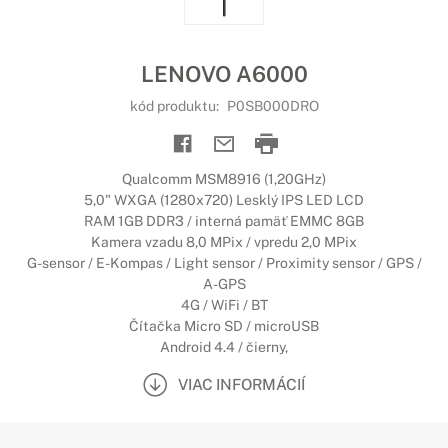
LENOVO A6000
kód produktu:
P0SB000DRO
Qualcomm MSM8916 (1,20GHz)
5,0" WXGA (1280x720) Lesklý IPS LED LCD
RAM 1GB DDR3 / interná pamäť EMMC 8GB
Kamera vzadu 8,0 MPix / vpredu 2,0 MPix
G-sensor / E-Kompas / Light sensor / Proximity sensor / GPS /
A-GPS
4G / WiFi / BT
Čítačka Micro SD / microUSB
Android 4.4 / čierny,
VIAC INFORMÁCIÍ