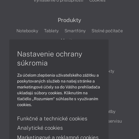
Vyhlásenie o prístupnosti
Cookies
Produkty
Notebooky
Tablety
Smartfóny
Stolné počítače
Monitory
Nastavenie ochrany
Články
súkromia
Obchodné informácie
Novinky
Produkty
Za účelom zlepšenia užívateľského zážitku a
Technológie
Videá
poskytovaných služieb na našej stránke a
marketingové účely sa do Vášho prehliadača
ukladajú súbory cookies. Kliknutím na
tlačidlo „Rozumiem“ súhlasíte s využívaním
Obsah
cookies.
Ako nakupovať
Možnosti doručenia a platby
Funkčné a technické cookies
Podpora a servis
Servisné služby
Cenník servisu
Analytické cookies
Marketingové a reklamné cookies