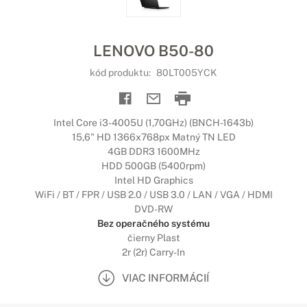
LENOVO B50-80
kód produktu:
80LT005YCK
Intel Core i3-4005U (1,70GHz) (BNCH-1643b)
15,6" HD 1366x768px Matný TN LED
4GB DDR3 1600MHz
HDD 500GB (5400rpm)
Intel HD Graphics
WiFi / BT / FPR / USB 2.0 / USB 3.0 / LAN / VGA / HDMI
DVD-RW
Bez operačného systému
čierny Plast
2r (2r) Carry-In
VIAC INFORMÁCIÍ