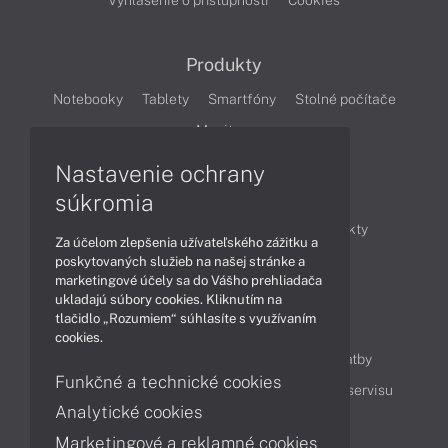
Vyhlásenie o prístupnosti
Cookies
Produkty
Notebooky
Tablety
Smartfóny
Stolné počítače
Monitory
Nastavenie ochrany
Články
súkromia
Obchodné informácie
Novinky
Produkty
Za účelom zlepšenia užívateľského zážitku a
Technológie
Videá
poskytovaných služieb na našej stránke a
marketingové účely sa do Vášho prehliadača
ukladajú súbory cookies. Kliknutím na
tlačidlo „Rozumiem“ súhlasíte s využívaním
Obsah
cookies.
Ako nakupovať
Možnosti doručenia a platby
Funkčné a technické cookies
Podpora a servis
Servisné služby
Cenník servisu
Analytické cookies
Marketingové a reklamné cookies