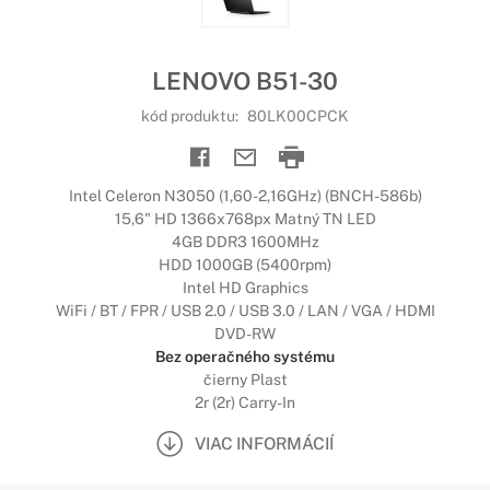
LENOVO B51-30
kód produktu:
80LK00CPCK
Intel Celeron N3050 (1,60-2,16GHz) (BNCH-586b)
15,6" HD 1366x768px Matný TN LED
4GB DDR3 1600MHz
HDD 1000GB (5400rpm)
Intel HD Graphics
WiFi / BT / FPR / USB 2.0 / USB 3.0 / LAN / VGA / HDMI
DVD-RW
Bez operačného systému
čierny Plast
2r (2r) Carry-In
VIAC INFORMÁCIÍ