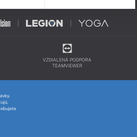
VZDIALENÁ PODPORA
TEAMVIEWER
avky.
ujú,
rebujete