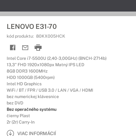
LENOVO E31-70
kód produktu:
80KX005HCK
Intel Core i7-5500U (2,40-3,00GHz) (BNCH-2714b)
13,3" FHD 1920x1080px Matný IPS LED
8GB DDR3 1600MHz
HDD 1000GB (5400rpm)
Intel HD Graphics
WiFi / BT / FPR / USB 3.0 / LAN / VGA / HDMI
bez numerickej klávesnice
bez DVD
Bez operačného systému
čierny Plast
2r (2r) Carry-In
VIAC INFORMÁCIÍ