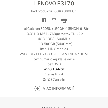
LENOVO E31-70
kód produktu:
80KX008LCK
Intel Celeron 3205U (1,50GHz) (BNCH-918b)
13,3" HD 1366x768px Matný TN LED
4GB DDR3 1600MHz
HDD 500GB (5400rpm)
Intel HD Graphics
WiFi / BT / FPR / USB 3.0 / LAN / VGA / HDMI
bez numerickej klávesnice
bez DVD
Win8.1 64-bit
čierny Plast
2r (2r) Carry-In
VIAC INFORMÁCIÍ