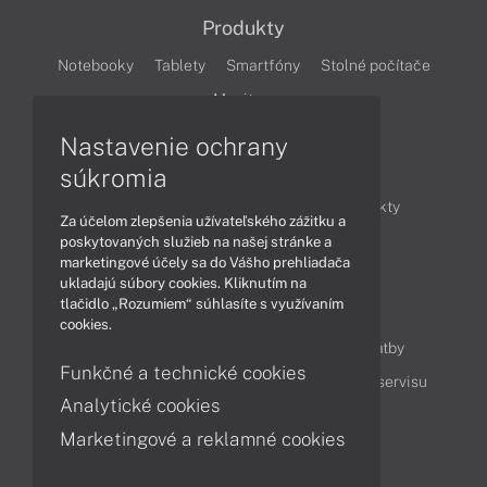
Produkty
Notebooky
Tablety
Smartfóny
Stolné počítače
Monitory
Nastavenie ochrany
Články
súkromia
Obchodné informácie
Novinky
Produkty
Za účelom zlepšenia užívateľského zážitku a
Technológie
Videá
poskytovaných služieb na našej stránke a
marketingové účely sa do Vášho prehliadača
ukladajú súbory cookies. Kliknutím na
tlačidlo „Rozumiem“ súhlasíte s využívaním
Obsah
cookies.
Ako nakupovať
Možnosti doručenia a platby
Funkčné a technické cookies
Podpora a servis
Servisné služby
Cenník servisu
Analytické cookies
Marketingové a reklamné cookies
Kontakty