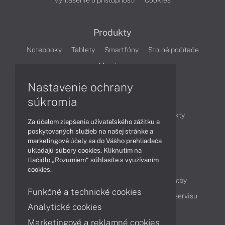
Vyhlásenie o prístupnosti
Cookies
Produkty
Notebooky
Tablety
Smartfóny
Stolné počítače
Monitory
Nastavenie ochrany
Články
súkromia
Obchodné informácie
Novinky
Produkty
Za účelom zlepšenia užívateľského zážitku a
Technológie
Videá
poskytovaných služieb na našej stránke a
marketingové účely sa do Vášho prehliadača
ukladajú súbory cookies. Kliknutím na
tlačidlo „Rozumiem“ súhlasíte s využívaním
Obsah
cookies.
Ako nakupovať
Možnosti doručenia a platby
Funkčné a technické cookies
Podpora a servis
Servisné služby
Cenník servisu
Analytické cookies
Marketingové a reklamné cookies