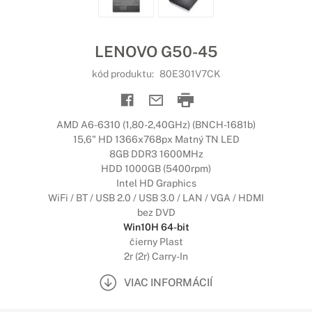
LENOVO G50-45
kód produktu:
80E301V7CK
AMD A6-6310 (1,80-2,40GHz) (BNCH-1681b)
15,6" HD 1366x768px Matný TN LED
8GB DDR3 1600MHz
HDD 1000GB (5400rpm)
Intel HD Graphics
WiFi / BT / USB 2.0 / USB 3.0 / LAN / VGA / HDMI
bez DVD
Win10H 64-bit
čierny Plast
2r (2r) Carry-In
VIAC INFORMÁCIÍ