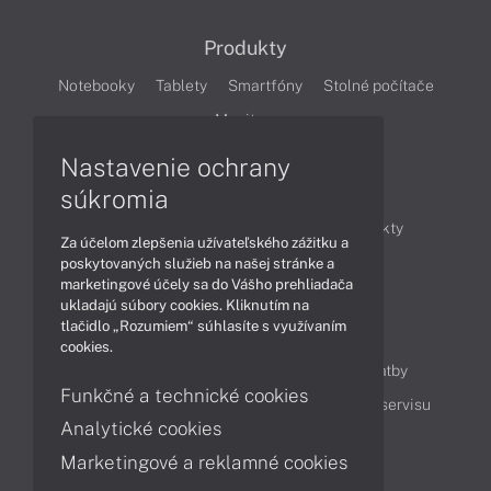
Produkty
Notebooky
Tablety
Smartfóny
Stolné počítače
Monitory
Nastavenie ochrany
Články
súkromia
Obchodné informácie
Novinky
Produkty
Za účelom zlepšenia užívateľského zážitku a
Technológie
Videá
poskytovaných služieb na našej stránke a
marketingové účely sa do Vášho prehliadača
ukladajú súbory cookies. Kliknutím na
tlačidlo „Rozumiem“ súhlasíte s využívaním
Obsah
cookies.
Ako nakupovať
Možnosti doručenia a platby
Funkčné a technické cookies
Podpora a servis
Servisné služby
Cenník servisu
Analytické cookies
Marketingové a reklamné cookies
Kontakty