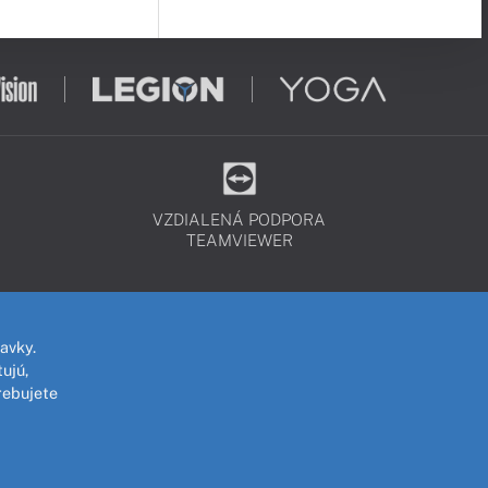
VZDIALENÁ PODPORA
TEAMVIEWER
avky.
ujú,
rebujete