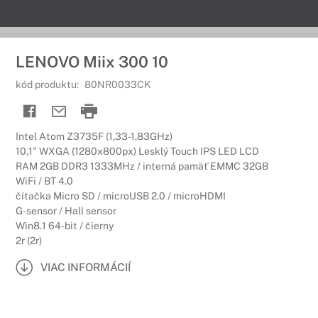
LENOVO Miix 300 10
kód produktu:
80NR0033CK
Intel Atom Z3735F (1,33-1,83GHz)
10,1" WXGA (1280x800px) Lesklý Touch IPS LED LCD
RAM 2GB DDR3 1333MHz / interná pamäť EMMC 32GB
WiFi / BT 4.0
čítačka Micro SD / microUSB 2.0 / microHDMI
G-sensor / Hall sensor
Win8.1 64-bit / čierny
2r (2r)
VIAC INFORMÁCIÍ