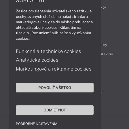
Obchodné informácie
Novinky
Produkty
Za účelom zlepšenia užívateľského zážitku a
Technológie
Videá
poskytovaných služieb na našej stránke a
marketingové účely sa do Vášho prehliadača
ukladajú súbory cookies. Kliknutím na
tlačidlo „Rozumiem“ súhlasíte s využívaním
Obsah
cookies.
Ako nakupovať
Možnosti doručenia a platby
Funkčné a technické cookies
Podpora a servis
Servisné služby
Cenník servisu
Analytické cookies
Marketingové a reklamné cookies
Kontakty
043 4224 771
Obchodné oddelenie
POVOLIŤ VŠETKO
Servisné oddelenie
Reklamácia tovaru
TeamViewer (vzdialená podpora)
ODMIETNUŤ
PODROBNÉ NASTAVENIA