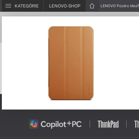
KATEGÓRIE
LENOVO-SHOP
LENOVO Púzdro IdeaTa