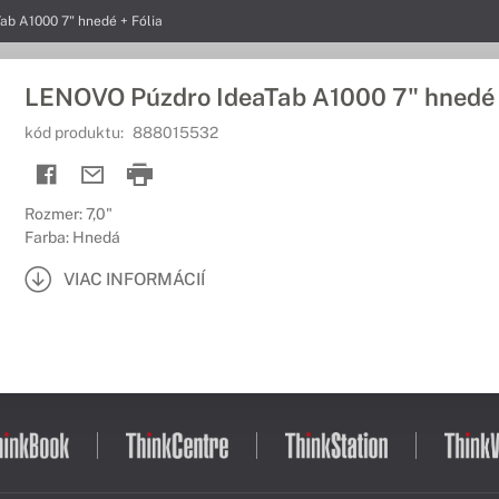
b A1000 7" hnedé + Fólia
LENOVO Púzdro IdeaTab A1000 7" hnedé 
kód produktu:
888015532
Rozmer: 7,0"
Farba: Hnedá
VIAC INFORMÁCIÍ