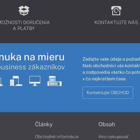
MOŽNOSTI DORUČENIA
KONTAKTUJTE NÁS
A PLATBY
nuka na mieru
Zadajte vaše údaje a požiad
business zákazníkov
Naši obchodníci vás kontakt
a zodpovedia všetko čo pot
v čo najkratšom čase.
Kontaktujte OBCHOD
Články
Obsah
Obchodné informácie
Ako nakupovať