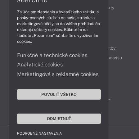
Obchodné informácie
Novinky
Produkty
Za účelom zlepšenia užívateľského zážitku a
Technológie
Videá
poskytovaných služieb na našej stránke a
marketingové účely sa do Vášho prehliadača
ukladajú súbory cookies. Kliknutím na
tlačidlo „Rozumiem“ súhlasíte s využívaním
Obsah
cookies.
Ako nakupovať
Možnosti doručenia a platby
Funkčné a technické cookies
Podpora a servis
Servisné služby
Cenník servisu
Analytické cookies
Marketingové a reklamné cookies
Kontakty
043 4224 771
Obchodné oddelenie
POVOLIŤ VŠETKO
Servisné oddelenie
Reklamácia tovaru
TeamViewer (vzdialená podpora)
ODMIETNUŤ
PODROBNÉ NASTAVENIA