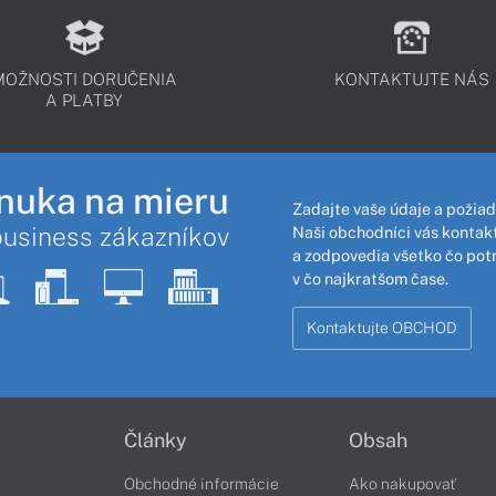
MOŽNOSTI DORUČENIA
KONTAKTUJTE NÁS
A PLATBY
nuka na mieru
Zadajte vaše údaje a požiad
business zákazníkov
Naši obchodníci vás kontakt
a zodpovedia všetko čo pot
v čo najkratšom čase.
Kontaktujte OBCHOD
Články
Obsah
Obchodné informácie
Ako nakupovať