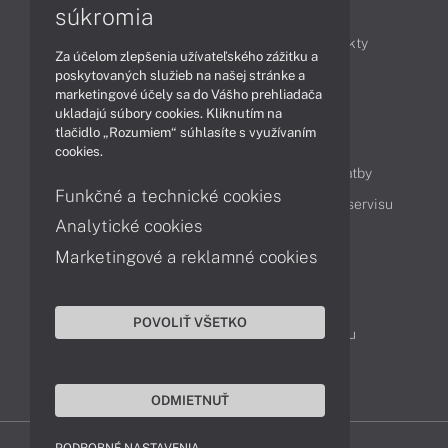
Články
súkromia
Obchodné informácie
Novinky
Produkty
Za účelom zlepšenia užívateľského zážitku a
Technológie
Videá
poskytovaných služieb na našej stránke a
marketingové účely sa do Vášho prehliadača
ukladajú súbory cookies. Kliknutím na
tlačidlo „Rozumiem“ súhlasíte s využívaním
Obsah
cookies.
Ako nakupovať
Možnosti doručenia a platby
Funkčné a technické cookies
Podpora a servis
Servisné služby
Cenník servisu
Analytické cookies
Marketingové a reklamné cookies
Kontakty
043 4224 771
Obchodné oddelenie
POVOLIŤ VŠETKO
Servisné oddelenie
Reklamácia tovaru
TeamViewer (vzdialená podpora)
ODMIETNUŤ