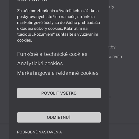
Obchodné informácie
Novinky
Produkty
Za účelom zlepšenia užívateľského zážitku a
Technológie
Videá
poskytovaných služieb na našej stránke a
marketingové účely sa do Vášho prehliadača
ukladajú súbory cookies. Kliknutím na
tlačidlo „Rozumiem“ súhlasíte s využívaním
Obsah
cookies.
Ako nakupovať
Možnosti doručenia a platby
Funkčné a technické cookies
Podpora a servis
Servisné služby
Cenník servisu
Analytické cookies
Marketingové a reklamné cookies
Kontakty
043 4224 771
Obchodné oddelenie
POVOLIŤ VŠETKO
Servisné oddelenie
Reklamácia tovaru
TeamViewer (vzdialená podpora)
ODMIETNUŤ
PODROBNÉ NASTAVENIA