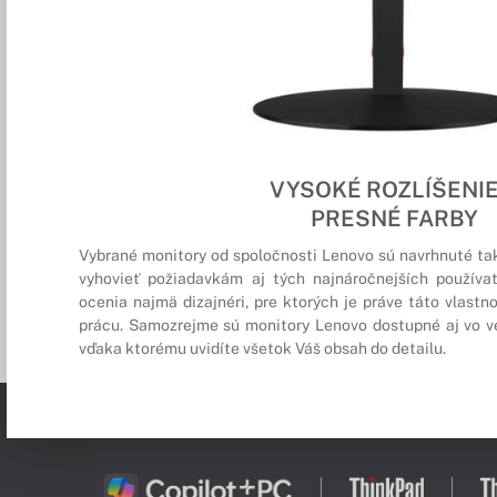
VYSOKÉ ROZLÍŠENIE
PRESNÉ FARBY
Vybrané monitory od spoločnosti Lenovo sú navrhnuté ta
vyhovieť požiadavkám aj tých najnáročnejších používa
ocenia najmä dizajnéri, pre ktorých je práve táto vlastn
prácu. Samozrejme sú monitory Lenovo dostupné aj vo ve
vďaka ktorému uvidíte všetok Váš obsah do detailu.