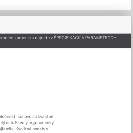
k vybranému produktu nájdete v ŠPECIFIKÁCIÍ A PARAMETROCH.
oločnosti Lenovo sú kvalitné
elý deň. Skvelý ergonomický
jlepšie. Kvalitné panely v