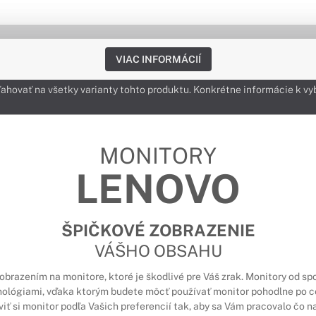
VIAC INFORMÁCIÍ
zťahovať na všetky varianty tohto produktu. Konkrétne informácie 
MONITORY
LENOVO
ŠPIČKOVÉ ZOBRAZENIE
VÁŠHO OBSAHU
obrazením na monitore, ktoré je škodlivé pre Váš zrak. Monitory od sp
ológiami, vďaka ktorým budete môcť používať monitor pohodlne po c
ť si monitor podľa Vašich preferencií tak, aby sa Vám pracovalo čo na