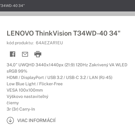
 T34WD-40 34"
LENOVO ThinkVision T34WD-40 34"
kód produktu:
64AEZAR1EU
34,0" UWQHD 3440x1440px (21:9) 120Hz Zakrivený VA WLED
sRGB 99%
HDMI / DisplayPort / USB 3.2 / USB-C 3.2 / LAN (RJ-45)
Low Blue Light / Flicker-Free
VESA 100x100mm
Výškovo nastaviteľný
čierny
3r (3r) Carry-In
VIAC INFORMÁCIÍ