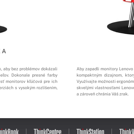
 A
k, aby bez problémov dokázali
Aby zapadli monitory Lenovo
teľov. Dokonale presné farby
kompaktným dizajnom, ktorý 
osť monitorov kľúčová pre ich
Využívajte možnosti ergonómi
rziách s vysokým rozlíšením,
skvelými vlastnosťami Lenovo
a zároveň chránia Váš zrak.