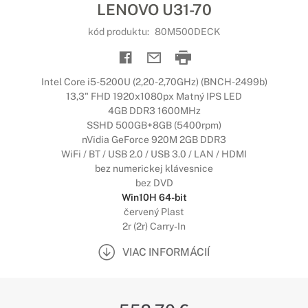
LENOVO U31-70
kód produktu:
80M500DECK
Intel Core i5-5200U (2,20-2,70GHz) (BNCH-2499b)
13,3" FHD 1920x1080px Matný IPS LED
4GB DDR3 1600MHz
SSHD 500GB+8GB (5400rpm)
nVidia GeForce 920M 2GB DDR3
WiFi / BT / USB 2.0 / USB 3.0 / LAN / HDMI
bez numerickej klávesnice
bez DVD
Win10H 64-bit
červený Plast
2r (2r) Carry-In
VIAC INFORMÁCIÍ