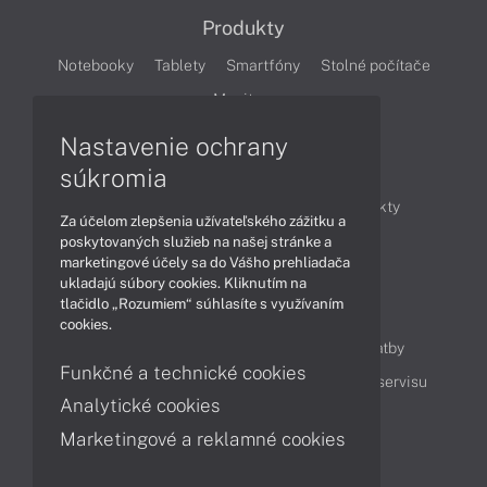
Produkty
Notebooky
Tablety
Smartfóny
Stolné počítače
Monitory
Nastavenie ochrany
Články
súkromia
Obchodné informácie
Novinky
Produkty
Za účelom zlepšenia užívateľského zážitku a
Technológie
Videá
poskytovaných služieb na našej stránke a
marketingové účely sa do Vášho prehliadača
ukladajú súbory cookies. Kliknutím na
tlačidlo „Rozumiem“ súhlasíte s využívaním
Obsah
cookies.
Ako nakupovať
Možnosti doručenia a platby
Funkčné a technické cookies
Podpora a servis
Servisné služby
Cenník servisu
Analytické cookies
Marketingové a reklamné cookies
Kontakty