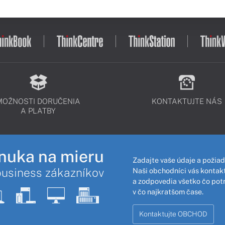
MOŽNOSTI DORUČENIA
KONTAKTUJTE NÁS
A PLATBY
nuka na mieru
Zadajte vaše údaje a požiad
business zákazníkov
Naši obchodníci vás kontakt
a zodpovedia všetko čo pot
v čo najkratšom čase.
Kontaktujte OBCHOD