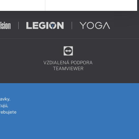
VZDIALENÁ PODPORA
TEAMVIEWER
avky.
ujú,
rebujete