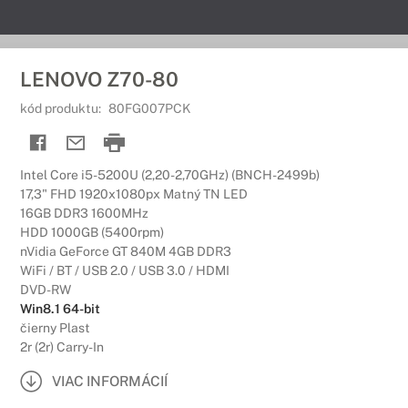
LENOVO Z70-80
kód produktu:
80FG007PCK
Intel Core i5-5200U (2,20-2,70GHz) (BNCH-2499b)
17,3" FHD 1920x1080px Matný TN LED
16GB DDR3 1600MHz
HDD 1000GB (5400rpm)
nVidia GeForce GT 840M 4GB DDR3
WiFi / BT / USB 2.0 / USB 3.0 / HDMI
DVD-RW
Win8.1 64-bit
čierny Plast
2r (2r) Carry-In
VIAC INFORMÁCIÍ