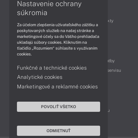
Nastavenie ochrany
Články
súkromia
Obchodné informácie
Novinky
Produkty
Za účelom zlepšenia užívateľského zážitku a
Technológie
Videá
poskytovaných služieb na našej stránke a
marketingové účely sa do Vášho prehliadača
ukladajú súbory cookies. Kliknutím na
tlačidlo „Rozumiem“ súhlasíte s využívaním
Obsah
cookies.
Ako nakupovať
Možnosti doručenia a platby
Funkčné a technické cookies
Podpora a servis
Servisné služby
Cenník servisu
Analytické cookies
Marketingové a reklamné cookies
Kontakty
043 4224 771
Obchodné oddelenie
POVOLIŤ VŠETKO
Servisné oddelenie
Reklamácia tovaru
TeamViewer (vzdialená podpora)
ODMIETNUŤ