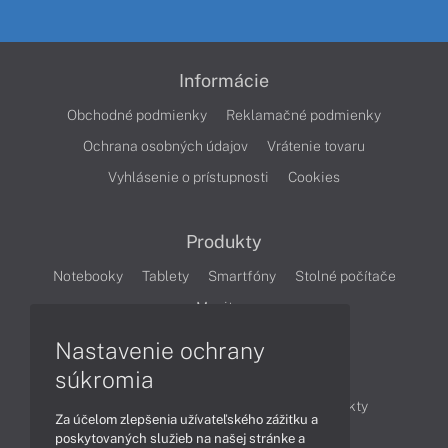
Informácie
Obchodné podmienky
Reklamačné podmienky
Ochrana osobných údajov
Vrátenie tovaru
Vyhlásenie o prístupnosti
Cookies
Produkty
Notebooky
Tablety
Smartfóny
Stolné počítače
Monitory
Nastavenie ochrany
Články
súkromia
Obchodné informácie
Novinky
Produkty
Za účelom zlepšenia užívateľského zážitku a
Technológie
Videá
poskytovaných služieb na našej stránke a