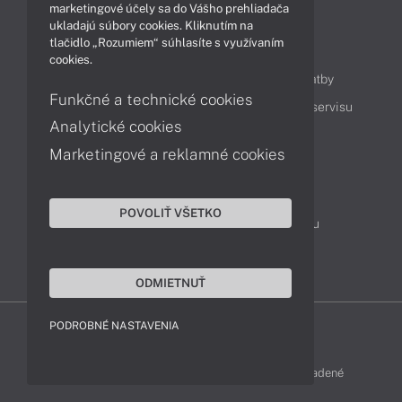
marketingové účely sa do Vášho prehliadača
ukladajú súbory cookies. Kliknutím na
tlačidlo „Rozumiem“ súhlasíte s využívaním
Obsah
cookies.
Ako nakupovať
Možnosti doručenia a platby
Funkčné a technické cookies
Podpora a servis
Servisné služby
Cenník servisu
Analytické cookies
Marketingové a reklamné cookies
Kontakty
043 4224 771
Obchodné oddelenie
POVOLIŤ VŠETKO
Servisné oddelenie
Reklamácia tovaru
TeamViewer (vzdialená podpora)
ODMIETNUŤ
PODROBNÉ NASTAVENIA
LENOVO-SHOP © 2013 - 2026 Všetky práva vyhradené